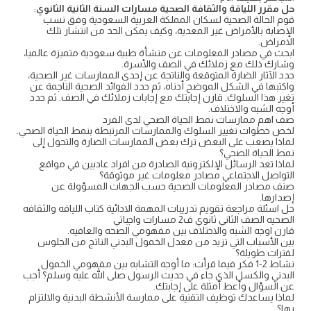
حل مقرر اللياقة والثقافة الصحية مسارات السنة الثانية الثانوي
:
قوم الحالة الصحية لسكان المملكة العربية السعودية وفق نسب
الإصابة بالأمراض غير المعدية، وكيف يمكن الحد من انتشار تلك
الامراض.
ابحث في مصادر المعلومات عن منشأة طبية سعودية متميزة عالميا،
وشارك ذلك مع زملائك في الصف والأسرة.
حدد الآثار الضارة المتوقعة والناتجة عن إحدى الممارسات غير الصحية،
واكتبها في الشكل الموضح أدناه، ثم حدد الفوائد الصحية الناجمة عن
تغير هذا السلوك. قارن إجابتك مع إجابات زملائك في الصف. ثم حدد
أوجه الشبه والاختلاف.
صف اهم ممارسات نمط الحياة الصحي لدى الفرد
لخص خطوات تغيير السلوك والممارسات المرتبطة بنمط الحياة الصحي.
لماذا يصعب على البعض ترك بعض الممارسات الضارة والتحول إلى
نمط الحياة الصحي؟
لماذا تعد الرسائل الإلكترونية الصادرة من افراد عاديين في مواقع
التواصل الاجتماعي مصادر معلومات غير موثوقة؟
صنف مصادر المعلومات الصحية حسب الجهات المسؤولة عن
إصدارها.
حل اسئلة مراجعة تقويم تدريبات المهمة الادائية كتاب اللياقه والثقافه
الصحيه الصف الثاني ثانوي ف2 مسارات واجباتي
قارن اوجه الشبه والاختلاف بين مفهومي الصحه والعافيه.
بين الأسباب التي تزيد من معدل الخمول البدني الناتج من الجلوس
لفترات طويلة؟
نشاط 2-1 فكر فيما قرأت: ما أوجه التشابه بين مفهومي الخمول
البدني والكسل الذي جاء في حديث الرسول صلى الله عليه وسلم؟ أجب
عن السؤال وأعط أمثلة على إجابتك.
لماذا يساعدك توظيف التقنية على ممارسة الأنشطة البدنية والالتزام
بها؟