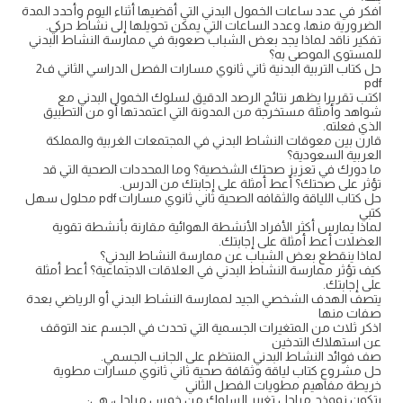
افكر في عدد ساعات الخمول البدني التي أقضيها أثناء اليوم وأحدد المدة
الضرورية منها، وعدد الساعات التي يمكن تحويلها إلى نشاط حركي.
تفكير ناقد لماذا يجد بعض الشباب صعوبة في ممارسة النشاط البدني
للمستوى الموصى به؟
حل كتاب التربية البدنية ثاني ثانوي مسارات الفصل الدراسي الثاني ف2
pdf
اكتب تقريرا يظهر نتائج الرصد الدقيق لسلوك الخمول البدني مع
شواهد وأمثلة مستخرجة من المدونة التي اعتمدتها أو من التطبيق
الذي فعلته.
قارن بين معوقات النشاط البدني في المجتمعات الغربية والمملكة
العربية السعودية؟
ما دورك في تعزيز صحتك الشخصية؟ وما المحددات الصحية التي قد
تؤثر على صحتك؟ أعط أمثلة على إجابتك من الدرس.
حل كتاب اللياقة والثقافه الصحية ثاني ثانوي مسارات pdf محلول سهل
كتبي
لماذا يمارس أكثر الأفراد الأنشطة الهوائية مقارنة بأنشطة تقوية
العضلات أعط أمثلة على إجابتك.
لماذا ينقطع بعض الشباب عن ممارسة النشاط البدني؟
كيف تؤثر ممارسة النشاط البدني في العلاقات الاجتماعية؟ أعط أمثلة
على إجابتك.
يتصف الهدف الشخصي الجيد لممارسة النشاط البدني أو الرياضي بعدة
صفات منها
اذكر ثلاث من المتغيرات الجسمية التي تحدث في الجسم عند التوقف
عن استهلاك التدخين
صف فوائد النشاط البدني المنتظم على الجانب الجسمي.
حل مشروع كتاب لياقة وثقافة صحية ثاني ثانوي مسارات مطوية
خريطة مفاهيم مطويات الفصل الثاني
يتكون نموذج مراحل تغيير السلوك من خمس مراحل، هي: