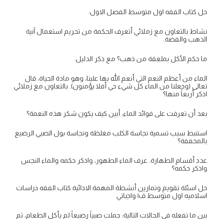
حل كتاب الفقه اول متوسط الفصل الاول:
نشاط بالتعاون مع زملائي أتعرف الحكمة من تحريم استعمال آنية
الذهب والفضة.
ما حكم الأكل بملعقة من ذهب؟ مع ذكر الدليل.
الماء من أعظم النعم التي أنعم الله بها علينا، وهو مادة الحياة، قال
تعالى (وجعلنا من الماء كل شيء حي أفلا يؤمنون). بالتعاون مع زملائي
اذكر أربعاً منها؟
بعد أن تعرفت على فوائد الماء، أبين كيف يكون شكر هذه النعمة؟
استنبط سبب تسمية نجاسة الكلب مغلظة ونجاسة بول الصبي الرضيع
بالمخففة؟
عدد أقسام الطهارة. عرف الماء الطهور، واذكر حكمه والماء النجس
واذكر حكمه؟
حل اسئلة تقويم وتمارين أنشطة المهمة الادائية كتاب الفقه دراسات
اسلاميه اول متوسط ف١ واجباتي
بين ما تفعله في الحالات التالية: حملت صبياً رضيعاً لم يأكل الطعام، ثم