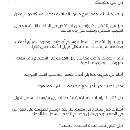
بال على ملابسك.
رأيت زميلاً لك يقوم بفتح صنبور المياه ثم يذهب ويتركه دون إغلاق.
ميز من ينتقض وضوؤه ممن لا ينتقض في الحالات التالية، مع بيان
السبب: شخص وقعت على يده نجاسة.
رأى رسول الله صلى لله عليه وسلم أصحابه يتوضؤون فرأى أعقاب
بعضهم لم يمسها الماء، فقال: (ويل للأعقاب من النار).
تأمل الحديث، وأجب عما يلي: يدل الحديث على الاهتمام بأمر يتعلق
بفروض الوضوء، فما هو؟
أمام كل تعريف مما يلي أحدد الاسم المناسب: الخف، الجورب.
يحذر الحديث من أمر يقع فيه بعض الناس، فما هو؟
حل كتاب الدراسات الاسلامية فقه صف اول متوسط الفصل الاول
أشارك مع أستاذي في تطبيق طريقة المسح الصحيحة على الجوربين
في الصف، أو من خلال مجسم للقدم، وأسجل ما ألحظه.
متى تجاوز فهد المدة المحددة للمسح؟