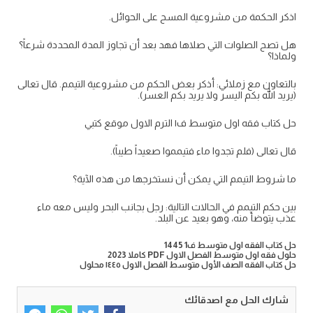
اذكر الحكمة من مشروعية المسح على الحوائل.
هل تصح الصلوات التي صلاها فهد بعد أن تجاوز المدة المحددة شرعاً؟
ولماذا؟
بالتعاون مع زملائي: أذكر بعض الحكم من مشروعية التيمم. قال تعالى
(يريد الله بكم اليسر ولا يريد بكم العسر).
حل كتاب فقه اول متوسط ف١ الترم الاول موقع كتبي
قال تعالى (فلم تجدوا ماء فتيمموا صعيداً طيباً).
ما شروط التيمم التي يمكن أن نستخرجها من هذه الآية؟
بين حكم التيمم في الحالات التالية: رجل بجانب البحر وليس معه ماء
عذب يتوضأ منه، وهو بعيد عن البلد.
حل كتاب الفقه اول متوسط ف1 1445
حلول فقه اول متوسط الفصل الاول PDF كاملا 2023
حل كتاب الفقه الصف الأول متوسط الفصل الاول ١٤٤٥ محلول
شارك الحل مع اصدقائك