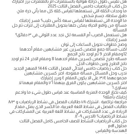
هل تقيس طول دراجة هوائية بالسنتمترات أم بالملمترات برر اختيارك
حل كتاب الرياضيات خامس الفصل الثالث 2025
ما وحدات الكتلة التي تستعملها لقياس كتلة كل مما يأتي ذرة ملح،
طبق سلطة، جسم شخص
ما الوحدة التي تستعملها لقياس سعة كأس حليب؟ فسر إجابتك
مسألة من واقع الحياة يمكن حلها بتحويل المللترات إلى لترات ثم حل
المسألة
هل تستعمل الضرب أم القسمة لكي تجد عدد الثواني في ٣ دقائق؟
فسر إجابتك
وضح خطوات تحويل الساعات إلى ثوان
اكتب مسألة جمع تتضمن كسرين غير متشابهين مقام أحدهما
12ومقام الاخر 9 ثم اوجد ناتج الجمع
مساله طرح تتضمن كسرين مقام احدهما 8 ومقام الاخر 24 ثم اوجد
ناتج الطرح وبين خطوات الحل.
حل كتاب رياضيات خامس ابتدائي الفصل الثالث 1446 المنهج الجديد
تدرب وحل المسائل مسألة مفتوحة: اختر كسرين متشابهين
مجموعهما ٣/٤ على الا يكون المقام ٤ وبرر إختيارك
اختر كسرين متشابهين يكون الفرق بينهما ١/٦ والمقام فيهما لا
يساوي ٦
كيف تختار الوحدة المترية المناسبة عند قياس طول شيء ما وادعم
إجابتك بأمثلة؟
مراجعة تراكمية : اشترك ١/٨ طالبات الفصل في نشاط الرياضيات و ٨/٣
طالبات الفصل في نشاط اللغة العربية، ما الكسر الذي يمثل مقدار
الزيادة في عدد المشاركات في نشاط اللغة العربية عن المشاركات في
نشاط الرياضيات؟ (الدرس ٩-٢).
حل كتاب الرياضيات النشاط للصف الخامس كامل الفصل الثالث
محلول pdf
الهندسة والقياس