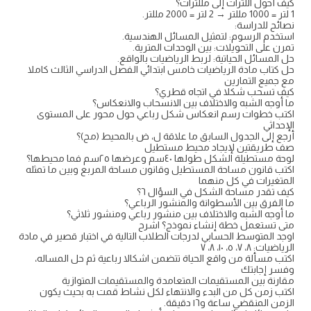
كيف أحول اللترات إلى مللترات؟
1 لتر = 1000 مللتر → 2 لتر = 2000 مللتر.
نصائح للدراسة:
استخدم الرسوم: لتمثيل المسائل الهندسية.
تمرن على التحويلات: بين الوحدات المترية.
حل المسائل الحياتية: لربط الرياضيات بالواقع.
حل كتاب مادة الرياضيات خامس ابتدائي الفصل الدراسي الثالث كاملا
مع جميع التمارين
كيف تسحب شكلا في اتجاه قطري؟
ما أوجه الشبه والاختلاف بين الانسحاب والانعكاس؟
اكتب خطوات رسم انعكاس شكل رباعي حول محور على المستوى
الإحداثي
أرجع إلى الجدول السابق ما علاقة ل، ض بالمحيط (مح)؟
صف طريقتين لإيجاد محيط مستطيل
لوحة مستطيلة الشكل طولها ٤٠سم وعرضها ٢٥سم فما محيطها؟
اكتب قانون مساحة المستطيل وقانون مساحة المربع وبين ما تمثله
المتغيرات في كل منهما
كيف تقدر مساحة الشكل في السؤال ٦؟
ما الفرق بين الأسطوانة والمنشور الرباعي؟
ما أوجه الشبه والاختلاف بين منشور رباعي ومنشور ثلاثي؟
متى تستعمل خطة إنشاء نموذج؟ اشرح
اوجد المتوسط الحسابي لدرجات الطلاب التالية في اختبار قصير في مادة
الرياضيات: ٨، ٧، ٥، ١٠، ٨، ٧
اكتب مسألة من واقع الحياة تتضمن اشكالا رباعية ثم حل المساله،
وفسر إجابتك
مقارنة بين المستقيمات المتعامدة والمستقيمات المتوازية
اكتب زمن كل من البدء والانتهاء لكل نشاط قمت به بحيث يكون
الزمن المنقضي ساعة و١٦ دقيقة.