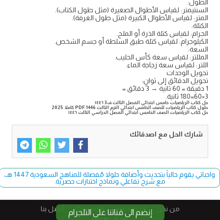
الطول:
السنتيمتر: لقياس الأطوال الصغيرة (مثل طول الكتاب).
المتر: لقياس الأطوال الكبيرة (مثل طول الغرفة).
الكتلة:
الجرام: لقياس كتلة الذرة أو الملح.
الكيلوجرام: لقياس كتلة طبق السلطة أو جسم الشخص.
السعة:
المللتر: لقياس سعة كأس الحليب.
اللتر: لقياس سعة زجاجة الماء.
تحويل الوحدات
تحويل الدقائق إلى ثوانٍ:
1 دقيقة = 60 ثانية → 3 دقائق =
3×60=180 ثانية.
حل كتاب الرياضيات خامس ابتدائي الفصل الثالث ف3 ١٤٤٦
حلول كتاب الرياضيات للصف الخامس ابتدائي الترم الثالث 1446 PDF كاملا 2025
حل كتاب الرياضيات الصف الخامس ابتدائي الفصل الدراسي الثالث ١٤٤٦
شارك الحل مع اصدقائك
واجباتي يقوم حالياً بتحديث وأضافة حلولا مُفصلة للمناهج السعودية 1447 هـ،
مع شرح تفاعلي ونماذج اختبارات حصرية.
من نحن
الخصوصية
Copyright​
أتصل بنا
إنضم الى قناتنا على التلجرام
واجباتي © 1447