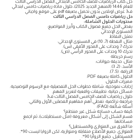
حل كتاب الرياضيات للصف الخامس الابتدائي الفصل الدراسي الثالث
للعام 1446 (المنهج الجديد 2025)، حلول مادة رياضيات خامس ابتدائي
ف3 عرض اونلاين بدون تحميل بصيغة pdf على موقع واجباتي
حل رياضيات خامس الفصل الدراسي الثالث
محتويات الحلول الشاملة:
يغطي الحل جميع فصول الكتاب وأبرز المواضيع:
المستوى الإحداثي
تمثيل النقاط
مثال: النقطة (7، 10) في المستوى الإحداثي:
تحرك 7 وحدات على المحور الأفقي (س).
تحرك 10 وحدات على المحور الرأسي (ص).
رسم خريطة
مثال: حديقة حيوانات:
الأسد: (2، 3).
الزرافة: (5، 7).
الحلول كاملة بصيغة PDF:
مميزات الحلول:
إجابات نموذجية: شاملة خطوات الحل التفصيلية مع الرسوم التوضيحية.
مسائل حياتية: تطبيقات واقعية لتعزيز الفهم.
حلول رياضيات للصف الخامس الفصل الثالث ف3
مراجعة تراكمية: تغطي أهم مفاهيم الفصلين الأول والثاني.
أسئلة شائعة (FAQ):
كيفة حساب مساحة شكل غير منتظم؟
قسم الشكل إلى أشكال معروفة (مثل مستطيلات)، ثم اجمع
مساحاتها.
ما الفرق بين المتوازي والمستطيل؟
المتوازي: جميع الأضلاع متقابلة ومتوازية، لكن الزوايا ليست 90°.
المستطيل: جميع الزوايا 90°.