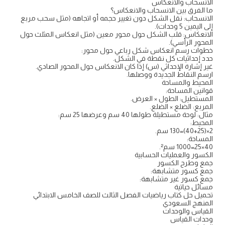
الانسحاب والانعكاس
ما الفرق بين الانسحاب والانعكاس؟
الانسحاب: نقل الشكل دون تغيير حجمه أو اتجاهه (مثل سحب مربع
إلى اليمين 5 وحدات).
الانعكاس: قلب الشكل حول محور معين (مثل انعكاس المثلث حول
المحور الرأسي).
خطوات رسم انعكاس شكل رباعي حول محور:
حدد إحداثيات كل نقطة في الشكل.
غير إشارة الإحداثي (س) إذا كان الانعكاس حول المحور الصادي.
ارسم النقاط الجديدة ووصلها.
المحيط والمساحة
قوانين المساحة:
المستطيل: الطول × العرض.
المربع: الضلع × الضلع.
مثال: لوحة مستطيلة طولها 40 سم وعرضها 25 سم:
المحيط:
2×(40+25)=130 سم.
المساحة:
40×25=1000 سم².
الكسور والعمليات الحسابية
جمع وطرح الكسور
جمع كسور متشابهة:
جمع كسور غير متشابهة:
مسائل حياتية
تحميل حل كتاب رياضيات الفصل الثالث للصف الخامس الابتدائي
المنهج السعودي
القياس والوحدات
وحدات القياس