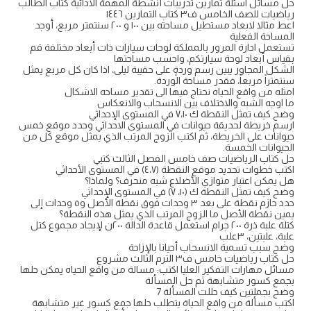
حل مسائل اسئلة تمارين تدريبات أنشطة المهمة الادائية كتاب الطالب
رياضيات للصف الخامس ف٣ كتاب التمارين ١٤٤٦
اعط مثالا لابعاد مستطيل مساحته بين ١٠٠ و ٢٠٠ سنتمتر مربع، أوجد
المساحة الفعلية
تستعمل ادارة المرور بالمملكة لوحات سيارات ذات أبعاد مختلفة قم
بقياس أبعاد لوحة سيارتكم، واحسب مساحتها
الشكل المجاور يبين رسم وردةٍ على حقيبة ليلى، اذا كان كل مربع يمثل
سنتمتراً مربعاً، فقدر مساحة الوردة.
امثله من واقع الحياه نحتاج فيها الى تقدير مساحه الاشكال
ما اوجه الشبه والاختلاف بين الانسحاب والانعكاس
وضح كيف تمثل النقطة ك ٧،١٠ في المستوى الإحداثي
ارسم خريطة لحديقة حيوانات في المستوى الاحداثي وحدد موقع خمس
حيوانات على الخريطة، ثم اكتب الزوج المرتب الذي يمثل موقع كل من
الحيوانات الخمسة.
حل كتاب الرياضيات صف خامس الفصل الثالث كتبي
اكتب خطوات تحديد موقع النقطة (٤،٧) في المستوى الأحداثي
هل يمكن اعتبار متوازي الأضلاع شبه منحرف؟ ولماذا؟
وضح كيف تمثل النقطة ك (١٠، ٧) في المستوى الإحداثي
حدد حازم نقطة على بعد ٣ وحدات فوق نقطة الأصل و٥ وحدات إلى
يمين نقطة الأصل ما الزوج المرتب الذي يمثل هذه النقطة؟
كتلة علبة ذرة ٢٠٠ جرام استعمل قاعدة الدالة ٢٠٠ن لإيجاد مجموع كتل
علبة، علبتين، ٣علب
وضح سبب تسمية الانسحاب أحيانا بالإزاحة
حل كتاب رياضيات خامس ف٣ الترم الثالث مشروع
مسائل مهارات التفكير العليا اكتب: مسالة من واقع الحياه يمكن حلها
بجمع كسور متشابهة ثم حل المسألة
وضح بجملتين كيف حللت المسألة 7
اكتب مسألة من واقع الحياة يتطلب حلها جمع كسور غير متشابهة