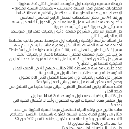
خريطة مفاهيم رياضيات اول متوسط الفصل الثاني ف2 مطوية
المطويات منظم افكار النسبة والتناسب – تطبيقات النسبة المئوية –
الإحصاء اعمل هذه المطويه لتساعدك على تنظيم ملاحظاتك، ابدأ
بورقة A4 من دفتر الملاحظات الفصل الرابع الخامس السادس
تأكد رحلات ميدانية: استعمل المعلومات في الجدول لكتابة كل نسبة
مما يأتي على صورة كسر في أبسط صورة.
حل الاختبار التراكمي مشروع مهمه ادائيه رياضيات صف اول متوسط
الترم الدراسي الثاني
حل اسئله مراجعة تراكمية رياضيات اول متوسط صمم طالب مخططاً
لحديقة مدرسته المستطيلة الشكل وفق مقياس الرسم ١ سم = ٨٠
سم، إذا كان الطول الفعلي للحديقة ١٢ متراً، فما طولها على المخطط؟
تدريب على اختبار منتصف الفصل استعدادا لاختبار الرياضيات أتمت
سهى حل ٦٠٪ من اجمالي ٤٠ تمرينا على المادة المقررة ما عدد التمارين
المتبقية لتحلها قبل الاختبار؟
عدد طلاب مدرسة متوسطة 288 طالب منهم 43 في الصف الاول
المتوسط قدر عدد طلاب الصف الاول في المدرسة.
تحميل حل كتاب رياضيات اول متوسط الفصل الثاني pdf محلول
وضح كيف يمكن استعمال تمثيل بياني لعمل تنبؤات؟
اكتب مسألة يكون استعمال التمثيل البياني فيها مفيداً في التحقق من
صحة الحل
حل كتاب الرياضيات صف اول متوسط ف2 1446 محلول
هل تظهر هذه التمثيلات البيانية الفصول وأعداد الأعمال الفنية التي
نُفِّذت؟
هات مثالين من واقع الحياه تستعمل فيها النسبة المئوية من عدد
مثال من واقع الحياة تقدير النسبة المئوية باستعمال الكسر الاعتيادي
اكتب مسألة من واقع الحياة بحيث تكون إجابتها تقدير 12% من 50
ما العدد الذي 26% منه تساوي 13
حل كتاب الرياضيات اول متوسط ف٢