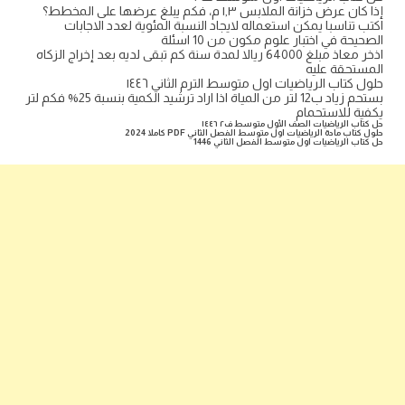
إذا كان عرض خزانة الملابس ١,٣ م، فكم يبلغ عرضها على المخطط؟
اكتب تناسبا يمكن استعماله لايجاد النسبة المئوية لعدد الاجابات
الصحيحة في اختبار علوم مكون من 10 اسئلة
اذخر معاذ مبلغ 64000 ريالا لمدة سنة كم تبقى لديه بعد إخراج الزكاه
المستحقة عليه
حلول كتاب الرياضيات اول متوسط الترم الثاني ١٤٤٦
بستحم زياد ب12 لتر من المياة اذا اراد ترشيد الكمية بنسبة 25% فكم لتر
يكفية للاستحمام
حل كتاب الرياضيات الصف الأول متوسط ف٢ ١٤٤٦
حلول كتاب مادة الرياضيات اول متوسط الفصل الثاني PDF كاملا 2024
حل كتاب الرياضيات اول متوسط الفصل الثاني 1446