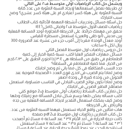
ويشمل حل كتاب الرياضيات اولى متوسط ف٢ على التالي
:
اي طريقة تفضل استعمالها لإيجاد النسبة المئوية من عدد كتابة
النسبة المئوية على هيئة كسر اعتيادي ام على هيئة كسر عشري؟ وضح
سبب اختيارك.
حل اسئلة مسائل وتدريبات أنشطة المهمة الأدائية كتاب الطالب
رياضيات للصف الاول متوسط ف٢ واجباتي كامل ١٤٤٦
تحقق من فهمك خرائط: على الخريطة المجاورة أوجد المسافة الفعلية
بين مدينتي (أبو ظبي والعين)، استعمل مسطرة للقياس
أوجد معدل الوحدة مقربا إلى أقرب جزء من عشرة عند الضرورة 300
ريال لكل 6 ساعات
حل دروس رياضيات اول متوسط الفصل الثاني
مسائل مهارات التفكير العليا اكتب: نسبة كمية الخيار إلى كمية
الطماطم في طبق من السلطة هي ٣:٤ إذا احتوى الطبق على ٢/٣ كجم
من الخيار، فما كمية الطماطم في السلطة؟
حدد النسب المتكافئة في كل مما ياتي ثم وضح اجابتك
وضح لماذا يتم الضرب في احدى قوى العدد ١٠ الصحيحة الموجبة عند
التحويل من وحدة كبيرة الى وحدة أصغر
وضح لماذا تكون نواتج الضرب التبادلي في التناسب متساوية، استعمل
مصطلح النظير الضربي في اجابتك.
حل تمارين كتاب النشاط رياضيات أولى متوسط ف2 موقع كتبي
اكتب مساله يمكن حلها برسم شكل تبادل المسألة مع زميلك وحلها
وضح كيف يمكنك استعمال التقدير لايجاد المسافه الفعليه بين جده
والرياض على الخريطه
هات مثالين من واقع الحياه تستعمل فيهما النسبه المئويه من عدد .
حل كتاب التمارين رياضيات اول متوسط ف2 pdf صفحة
كانت درجة الحرارة في أحد الأيام ٣٧ ° عند الساعة ٥ مساءً ثم أصبحت
٣٦ ° عند الساعة ٦ مساءً ثم ٣٥ ° عند الساعة ٧ مساءً استعمل
استراتيجية البحث عند نمط للتنبؤ بدرجة الحرارة عند الساعة ٨ مساءً.