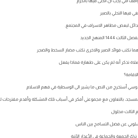
قف التي يجب ان اتحلى فيها بالكرم
ي فيها التحلي بالصبر
دائل لبعض مظاهر الاسراف في المجتمع.
1 المنهج الجديد
ما تكتب فوائد الصبر والاخرى تكتب مضار السخط والضجر
لاة تذكر أنه لم يكن على طهارة فماذا يفعل
لاقامة؟
وسي أستخرج من النص ما يشير الى الوسطية في فهم الاسلام
المسجد، بالتعاون مع مجموعتي أفكر في أسباب تلك المشكلة وأقدم مقترحات ل
م الثالث محلول
سلوبي عن فضل التسامح بين الناس
ك الجمعة والجماعة في الأعذار الآتية