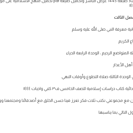
حل كتاب الدراسات الاسلاميه خامس ابتدائي ف3 طبعة 1445 عرض مباش
ل الثالث
ثانية معرفة النبي صلى الله عليه وسلم
ع الكريم
ة المتواضع الرحيم ، الوحدة الرابعة الحياء
هل الأعذار
 الوحدة الثالثة صلاة التطوع وأوقات النهي.
اب دراسات إسلامية للصف الخامس ف٣ كتبي واجبات ١٤٤٤
 مع مجموعتي نكتب ثلاث فكر تعزز فينا حسن الخلق مع أصدقائنا ومجتمعنا وو
 التالي بما يناسبها