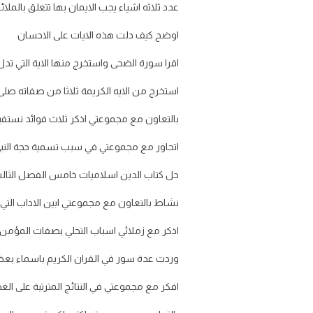
عدد ثلاثه اشياء يجب الايمان بها تتعلق بالملائك
اوضح كيف دلت هذه الايات على الاحسان
اقرا سورة الضحى واستخرج منها الاية التي تدل ع
استخرج من الايه الكريمة ثلاثا من صفاته صلى 
بالتعاون مع مجموعتي اذكر ثلاث فوائد نستفيد
اتحاور مع مجموعتي في سبب تسمية حجة النبي 
حل كتاب الدين اسلاميات خامس الفصل الثالث ف٣ خريطة مفاهيم 
نشاط بالتعاون مع مجموعتي ابين الاداب التي ل
اذكر مع زملائي اسباب التحلي بصفات المؤمن
وردت عدة سور في القران الكريم باسماء بعض ال
افكر مع مجموعتي في النتائج المترتبة على ال