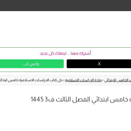
Skip
to
content
أشترك معنا ... ليصلك كل جديد
X
واتس اب
 الخامس الابتدائي
»
مادة الدراسات الاسلامية
»
حل كتاب الدراسات الاسلامية خامس ابتدائي الف
مس ابتدائي الفصل الثالث ف3 1445