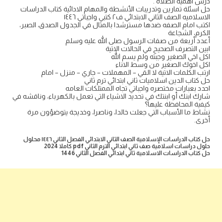
درس اهمية الصلاة .
حل اسئلة تمارين وتدريبات الأنشطة والمهام الادائية كتاب الدراسات
الاسلاميه الصف الثاني الابتدائي ف٢ كتبي واجباتي ١٤٤٦
اكتب امام الصفه ضدها مسترشدا بالمثال في الجدول الصدق، الصبر،
الكرم، الشجاعة
أعدد أربعة من صفات الرسول صلى الله عليه وسلم
ابين التصرف الصحيح في الحالات الاتية
اكل اخي الصغير وجبته ولم يسم الله
اكل اخوك الصغير من وسط الاناء
ارتب الكلمات الاتية لا القي – المهملات – جاري – منزل – امام
حل كتاب الدين اسلاميات ثاني ابتدائي ترم ثاني
احدد بعبارات مختصره واجباتي تجاه الممتلكات العامه
شارك ابنك أو ابنتك في تحديد الاشياء التي تعمل بالكهرباء، وناقشه في
كيفية المحافظة عليها؟
نشاط ما الأسباب التي جعلت خالدا، وناصرا، وخديجة يتوضؤون مرة
أخرى.
حل كتاب الدراسات الإسلامية الصف الثاني الابتدائي الفصل الثاني ١٤٤٦ محلول
حلول دراسات اسلامية صف ثاني ابتدائي الترم الثاني pdf كاملا 2024
حل كتاب الدراسات الاسلامية ثاني ابتدائي الفصل الثاني 1446