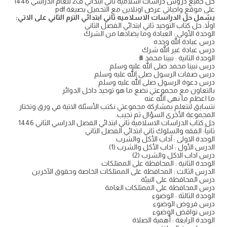
حل جميع دروس دراسات اسلامية ثاني ابتدائي ف2 للعام الدراسي 1446
على موقع واجباتي عرض اونلاين مع التحميل بصيغة pdf
يشمل حل الدراسات الاسلاميه ثاني ابتدائي الترم الثاني على الاتي:
اولاً: حل كتاب التوحيد ثاني ابتدائي الفصل الثاني
الوحدة الأولى : العبادة وما يضادها من الشرك
درس عبادة الله وحده
درس عبادة غير الله شرك
الوحدة الثانية : نبينا محمد ﷺ
درس نبينا محمد صلى الله عليه وسلم
درس صفات الرسول صلى الله عليه وسلم
درس دعوة الرسول صلى الله عليه وسلم
بالتعاون مع مجموعتي نضع ما هو توحيد داخل الدوائر
ما اعظم ما نهى الله عنه
نتسابق لنتعلم بمشاركة مجموعتي نكتب الأسئلة الاتية في ورق وتختار
المجموعة الأخرى السؤال ثم نجيب.
حل كتاب الدراسات الاسلامية ثاني ابتدائي الفصل الدراسي الثاني 1446
ثانياً: الفقه والسلوك ثاني ابتدائي الفصل الثاني
الوحدة الاولى : آداب الأكل والشرب
الدرس الأول : اداب الأكل والشرب (1)
درس اداب الاكل والشرب (2)
الوحدة الثانية : المحافظة على الممتلكات
الدرس الثالث : المحافظة على الممتلكات الخاصة وحقوق الآخرين
درس المحافظة على البيئة
درس المحافظة على الممتلكات العامة
الوحدة الثالثة : الوضوء
درس فروض الوضوء
درس نواقض الوضوء
الوحدة الرابعة : أهمية الصلاة