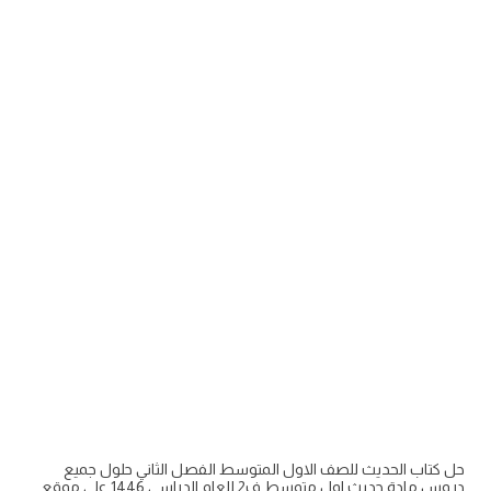
حل كتاب الحديث للصف الاول المتوسط الفصل الثاني حلول جميع
دروس مادة حديث اول متوسط ف2 للعام الدراسي 1446 على موقع