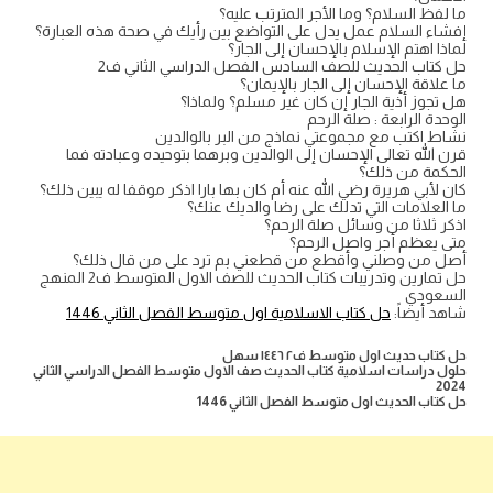
ما لفظ السلام؟ وما الأجر المترتب عليه؟
إفشاء السلام عمل يدل على التواضع بين رأيك في صحة هذه العبارة؟
لماذا اهتم الإسلام بالإحسان إلى الجار؟
حل كتاب الحديث للصف السادس الفصل الدراسي الثاني ف2
ما علاقة الإحسان إلى الجار بالإيمان؟
هل تجوز أذية الجار إن كان غير مسلم؟ ولماذا؟
الوحدة الرابعة : صلة الرحم
نشاط اكتب مع مجموعتي نماذج من البر بالوالدين
قرن الله تعالى الإحسان إلى الوالدين وبرهما بتوحيده وعبادته فما
الحكمة من ذلك؟
كان لأبي هريرة رضي الله عنه أم كان بها بارا اذكر موقفا له يبين ذلك؟
ما العلامات التي تدلك على رضا والديك عنك؟
اذكر ثلاثا من وسائل صلة الرحم؟
متى يعظم أجر واصل الرحم؟
أصل من وصلني وأقطع من قطعني بم ترد على من قال ذلك؟
حل تمارين وتدريبات كتاب الحديث للصف الاول المتوسط ف2 المنهج
السعودي
شاهد أيضاً:
حل كتاب الاسلامية اول متوسط الفصل الثاني 1446
حل كتاب حديث اول متوسط ف٢ ١٤٤٦ سهل
حلول دراسات اسلامية كتاب الحديث صف الاول متوسط الفصل الدراسي الثاني
2024
حل كتاب الحديث اول متوسط الفصل الثاني 1446