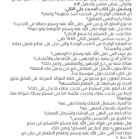
واجباتي عرض مباشر وتحميل pdf
ويشمل حل كتاب الحديث على التالي:
أي الصفات الواردة في الحديث أشد خطورة؟ ولماذا؟
لماذا يكره الناس المنافق؟
ما نوع النفاق الذي بين النبي صلى الله عليه وسلم خصاله في الحديث؟
ماذا يدل عليه قوله صلى الله عليه وسلم «لأتوهما ولو حبوا»؟
ماذا يجب على المسلم إذا سمع الأذان؟
حل حديث سادس الفصل الثاني 1446 كتبي
ما العبارة الواردة في أحاديث الوحدة والتي تدل على عظم فضل صلاة
الفجر والعشاء؟
بم عرف النبي صلى الله عليه وسلم ذا الوجهين؟
ما الأثر الذي يبقيه ذو الوجهين على الأصدقاء والأصحاب؟
هناك شبه بين ذي الوجهين والمنافقين وضح ذلك؟
ما الأسلوب الأمثل في التعامل مع من يحمل تلك الصفة؟
حل كتاب الحديث اول متوسط ف2
نشاط أتعاون مع مجموعتي في كتابة الفوائد المترتبة على التخلق بخلق
الحياء ثم نعرضها على المعلم لمناقشتها؟
الدعاء أنفع علاج استنبط من حديث عطاء ما يدل على ذلك؟
اربط بين حديث عطاء وحديث عائشة (ما من مسلم يشاك شوكة فما
فوقها)؟
ما المراد باشتمال الصماء ولماذا نهى عنه؟
ما المراد بالاحتباء المنهي عنه؟
ما الحكمة من النهي عن الاحتباء واشتمال الصماء؟
ما الفرق بين التحسس والتجسس؟
هل يفهم من قوله صلى الله عليه وسلم «المسلم من سلم
المسلمون» جواز أذية غير المسلم؟ وضح ذلك
لماذا ابتدأ النبي صلى الله عليه وسلم بإطعام الطعام في بيان خير
الأعمال؟