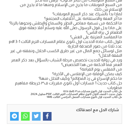
هل السبع الموبقات من كبائر الذنوب؟ برهن لما تذكر
من السبع الموبقات ما يخرج من الإسلام ومنها ما لا يخرج من
الإسلام بين ذلك
لماذا بدأ بالشرك عند ذكر السبع الموبقات؟
ما أثر العفة والاستقامة على أخلاقيات المجتمع؟
ما الحكمة من تسمية معاصي النظر والسماع والبطش ونحوها بالزنا؟
على ماذا يدل قول الرسول صلى الله عليه وسلم أفلا جعلته فوق
الطعام كي يراه الناس؟
ما المفاسد المترتبة على الغش؟
حلول كتاب مادة الحديث اول ثانوي نظام المسارات الترم الثالث 1-3 pdf
عدد ثلاثا من صور الصدقة الجارية
مثل لوسائل جمع المال من غير طرق الكسب الحلال ونفقته في غير
النفقة الحلال؟
ورد في رواية للحديث تخصيص مرحلة الشباب بالسؤال بعد ذكر العمر
العمر فما الحكمة من هذا التخصيص؟
من المفلس يوم القيامة؟
كيف يمكن الوقاية من الإفلاس في الآخرة؟
ما حكم الإسراع في رد المظالم؟ وكيف التحلل منها؟
حل كتاب حديث 1 مسارات أول ثانوي مقررات ف٣ خريطة مفاهيم
مطويات
حل كتاب الحديث اول ثانوي مسارات ف٣ كاملا ١٤٤٥
حلول حديث ١ للصف الاول ثانوي نظام المسارات الترم الثالث PDF محلول 2024
حل كتاب الحديث اول ثانوي مسارات الفصل الدراسي الثالث 1445
شارك الحل مع اصدقائك