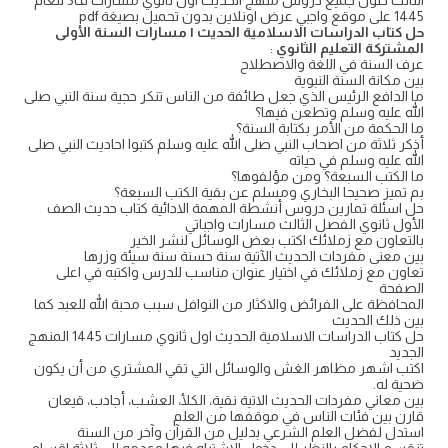
الثالث حلول جميع دروس منهج الحديث اول ثانوي مسارات ف3 للعام
1445 على موقع واجبي عرض اونلاين بدون تحميل بصيغة pdf
حل كتاب الدراسات الاسلامية الحديث ١ مسارات السنة الأولى
المشتركة التعليم الثانوي
:
عرف السنة في اللغة والاصطلاح
بين مكانة السنة النبوية
ما الدافع الرئيس الذي جعل طائفة من الناس تنكر حجية سنة النبي صلى
الله عليه وسلم وتطعن فيها؟
ما الحكمة من الأمر بكتابة السنة؟
أذكر ثلاثة من اصحاب النبي صلى الله عليه وسلم كتبوا احاديث النبي صلى
الله عليه وسلم في حياته
ما الكتب السبعة؟ ومن مؤلفوها؟
بم تميز صحيحا البخاري ومسلم عن بقية الكتب السبعة؟
حل اسئلة تمارين دروس أنشطة المهمة الادائية كتاب حديث الصف
الأول ثانوي الفصل الثالث مسارات واجباتي
بالتعاون مع زملائك اكتب بعض الوسائل لنشر الخير
بين معنى مفردات الحديث الآتية سنة حسنة سنة سيئة وزرها
تعاون مع زملائك في اختيار عنوان مناسب للدرس واكتبه في اعلى
الصفحة
المحافظة على الفرائض والاكثار من النوافل سبب محبة الله للعبد كما
بين ذلك الحديث
حل كتاب الدراسات الاسلامية الحديث اول ثانوي مسارات 1445 المنهج
الجديد
اكتب اشهر مظاهر الغش والوسائل التي تقي المشتري من أن يكون
ضحية له.
بين معاني مفردات الحديث الاتية نقية، الكلأ، العشب، أجادب، قيعان
قارن بين فئات الناس في موقفها من العلم
استدل لفضل العلم الشرعي بدليل من القرآن وآخر من السنة