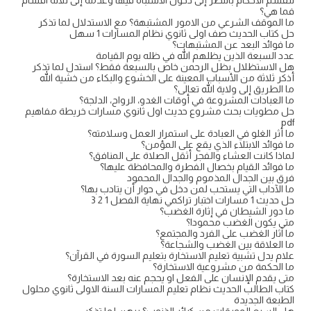
تنقسم الاحكام بالنظر إلى دخول الاشتباه فيها وعدمه إلى ثلاثة اقسام
فما هي؟
ما الموقف الشرعي من الامور المشتبهة؟ مع الاستدلال لما تذكر
حل كتاب الحديث صف اولى ثانوي نظام المسارات 1 سهل
ما فوائد البعد عن المشتبهات؟
عدد السبعة الذين يظلهم الله في ظله يوم القيامة
هل الاستظلال بظل الرحمن خاص بالسبعة فقط؟ استدل لما تذكر
أذكر ثلاثة من الأسباب المعينة على الخشوع والبكاء من خشية الله
ما الطريق إلى ولاية الله تعالى؟
ما العبادات المشروعة في أوقات الغدو، الرواح، الدلجة؟
حل مطويات بحث مشروع حديث اول ثانوي مسارات خريطة مفاهيم
pdf
ما أثر الغلو في العبادة على استمرار العمل وسلامته؟
ما فوائد الابتلاء الذي يقع على المؤمن؟
لماذا كانت العشاء والفجر أثقل الصلاة على المنافق؟
ما فوائد القيام بخصال الفطرة والمحافظة عليها؟
فرق بين الجدال المذموم والجدال المحمود
ما الآداب التي يستحب لمن دخل في حوار أن يتادب بها؟
حل حديث 1 مسارات اختبار تراكمي نهاية الفصل 1 2 3
ما دور الشيطان في إثارة الغضب؟
متى يكون الغضب محمودا؟
ما آثار الغضب على الفرد والمجتمع؟
ما العلاقة بين الغضب والشجاعة؟
علام يدل تشبية تعليم الاستخارة بتعليم السورة في القرآن؟
ما الحكمة من مشروعية الاستخارة؟
متى يقدم الإنسان على الفعل او يحجم عنه بعد الاستخارة؟
كتاب الطالب الحديث نظام تعليم المسارات السنة الاولى ثانوي محلول
الطبعة الجديدة