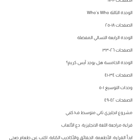
الصفحات ١٠-١٧
الوحدة الثالثة Who’s Who
الصفحات ١٨-٢٥
الوحدة الرابعة التسالي المفضلة
الصفحات ٢٦-٣٣
الوحدة الخامسة هل يوجد آيس كريم؟
الصفحات ٣٤-٤١
وحدات التوسيع ١-٥
الصفحات ٤٢-٤٩
مشروع انجليزي ثاني متوسط ف١ كتبي
قراءة مراجعة اللغة الانجليزية: دع الألعاب
ابدأ القراءة: الأطعمة: الحقائق والأكاذيب الكتابة: اكتب عن طعام صحي