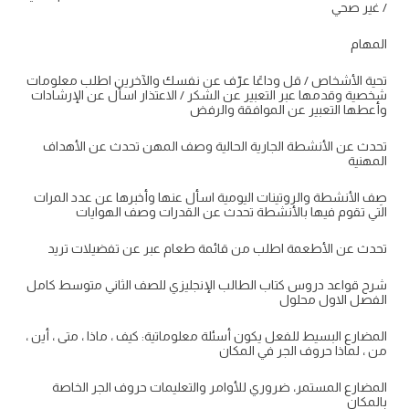
/ غير صحي
المهام
تحية الأشخاص / قل وداعًا عرّف عن نفسك والآخرين اطلب معلومات
شخصية وقدمها عبر التعبير عن الشكر / الاعتذار اسأل عن الإرشادات
وأعطها التعبير عن الموافقة والرفض
تحدث عن الأنشطة الجارية الحالية وصف المهن تحدث عن الأهداف
المهنية
صِف الأنشطة والروتينات اليومية اسأل عنها وأخبرها عن عدد المرات
التي تقوم فيها بالأنشطة تحدث عن القدرات وصف الهوايات
تحدث عن الأطعمة اطلب من قائمة طعام عبر عن تفضيلات تريد
شرح قواعد دروس كتاب الطالب الإنجليزي للصف الثاني متوسط كامل
الفصل الاول محلول
المضارع البسيط للفعل يكون أسئلة معلوماتية: كيف ، ماذا ، متى ، أين ،
من ، لماذا حروف الجر في المكان
المضارع المستمر، ضروري للأوامر والتعليمات حروف الجر الخاصة
بالمكان