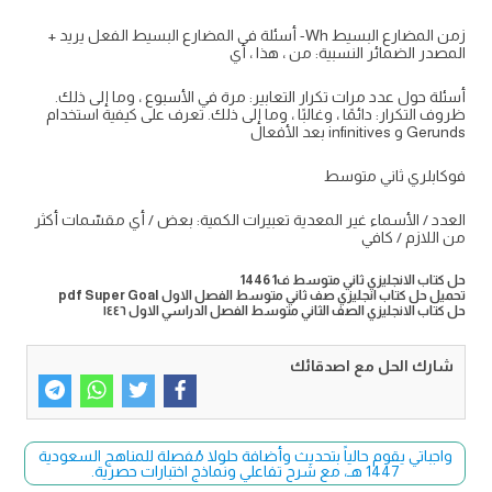
زمن المضارع البسيط Wh- أسئلة في المضارع البسيط الفعل يريد +
المصدر الضمائر النسبية: من ، هذا ، أي
أسئلة حول عدد مرات تكرار التعابير: مرة في الأسبوع ، وما إلى ذلك.
ظروف التكرار: دائمًا ، وغالبًا ، وما إلى ذلك. تعرف على كيفية استخدام
Gerunds و infinitives بعد الأفعال
فوكابلري ثاني متوسط
العدد / الأسماء غير المعدية تعبيرات الكمية: بعض / أي مقسّمات أكثر
من اللازم / كافي
حل كتاب الانجليزي ثاني متوسط ف1 1446
تحميل حل كتاب انجليزي صف ثاني متوسط الفصل الاول pdf Super Goal
حل كتاب الانجليزي الصف الثاني متوسط الفصل الدراسي الاول ١٤٤٦
شارك الحل مع اصدقائك
واجباتي يقوم حالياً بتحديث وأضافة حلولا مُفصلة للمناهج السعودية
1447 هـ، مع شرح تفاعلي ونماذج اختبارات حصرية.