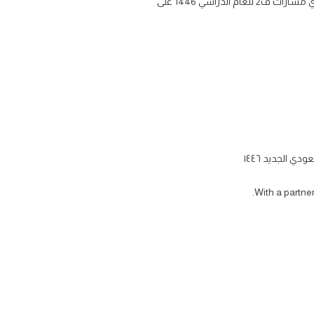
حل كتاب الانجليزي نظام المسارات للصف الثاني الثانوي الفصل الثاني حلول كتاب الطالب مادة انجليزي mega goal 2.2 ثاني ثانوي مسارات ف2 للعام الدراسي 1446 على
ي الجديد ١٤٤٦
With a partner