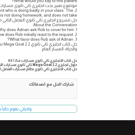
What would you say to this patient?
موضوع تعبير بحث انجليزي ثاني ثانوي مسارات
2. Imagine you are a teacher speaking with a student who is doing badly in your class. The
ss, is not doing homework, and does not take.
حل مشروع انجليزي ثاني ثانوي الفصل الثاني 
About the Conversation
1. Why does Adnan ask Rob to cover for him?
2. How does Rob initially react to the request?
3. What favor does Rob ask of Adnan?
حل 
والحياة، المسار العام
حل كتاب الانجليزي ثاني ثانوي مسارات ف2 ١٤٤٦
حلول انجليزي 2.2 Mega Goal ثاني ثانوي مسارات الترم الثاني PDF كاملا 2024
حل كتاب الانجليزي ثاني ثانوي نظام مسارات الفصل الثاني 1446 
شارك الحل مع اصدقائك
واجباتي يقوم حالياً بتحديث وأضا