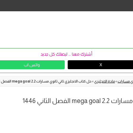
Skip
to
content
أشترك معنا ... ليصلك كل جديد
X
واتس اب
نوي مسارات
»
مادة الانجليزي
»
حل كتاب الانجليزي ثاني ثانوي مسارات mega goal 2.2 الفصل الثاني 1446
فصل الثاني 1446