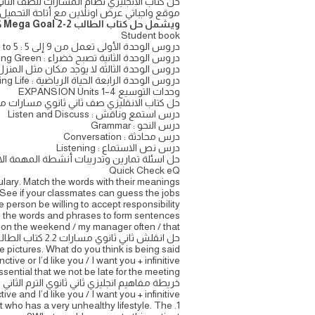
موقع واجباتي عرض اونلاين مع أتاحة التحميل ال
ويشمل حل كتاب الطالب Mega Goal 2-2 كالتالي
Student book
دروس الوحدة الأولى تعمل من 9 إلى 5 : Unit 1 Working 9 to 5
دروس الوحدة الثانية تصبح خضراء : Unit 2 Going Green
دروس الوحدة الثالثة لا يوجد مكان مثل المنزل :  3 There’s No Place Like Home
دروس الوحدة الرابعة الحياة الرياضية : Unit 4 The Sporting Life
وحدات التوسيع EXPANSION Units 1–4
حل كتاب الانقليزي صف ثاني ثانوي مسارات منهج 2 2 Mega Goal مي
درس استمع وناقش : Listen and Discuss
درس النحو : Grammar
درس محادثة : Conversation
درس نص الاستماع : Listening
حل اسئلة تمارين وتدريبات أنشطة المهمة الادائي
Quick Check eQ
lary. Match the words with their meanings
. See if your classmates can guess the jobs.
 person be willing to accept responsibility?
the words and phrases to form sentences.
k on the weekend / my manager often / that
حل انقلش ثاني ثانوي مسارات 2.2 كتاب الطالب والتمارين English
e pictures. What do you think is being said?
ive or I’d like you / I want you + infinitive.
essential that we not be late for the meeting.
خريطة مفاهيم انجليزي ثاني ثانوي الترم الثاني خرائط مفاه
e and I’d like you / I want you + infinitive.
1. Imagine you are a doctor speaking with a patient who has a very unhealthy lifestyle. The