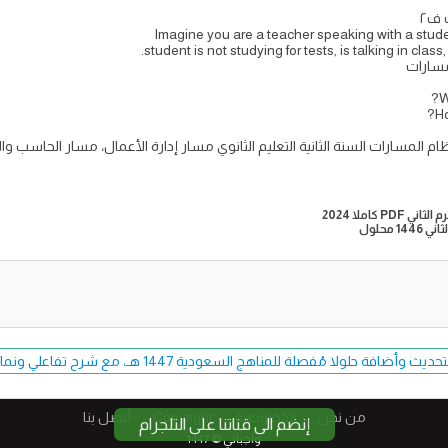
 ف٢
student is not studying for tests, is talking in cla
مسارات
كتاب انجليزي ثاني ثانوي 2.2 Mega Goal نظام المسارات السنة الثانية التعليم الثانوي مسار إدارة الأعمال،
محلول
فة حلولا مُفصلة للمناهج السعودية 1447 هـ، مع شرح تفاعلي ونماذج اختبارات حصرية.
من نحن
الخصوصية
Copyright​
أتصل بنا
إنضم الى قناتنا على التلجرام
واجباتي © 1447