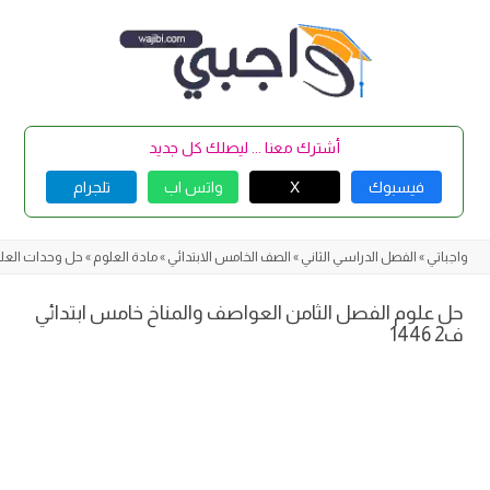
Skip
to
content
أشترك معنا ... ليصلك كل جديد
فيسبوك
X
واتس اب
تلجرام
واجباتي
»
الفصل الدراسي الثاني
»
الصف الخامس الابتدائي
»
مادة العلوم
»
حل وحدات العل
حل علوم الفصل الثامن العواصف والمناخ خامس ابتدائي
ف2 1446