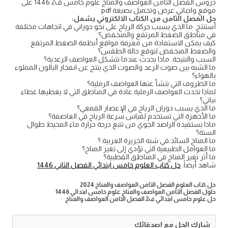
دروس الفصل الثامن العواصف والمناخ علوم خامس ف2 1446 على
موقع واجباتي عرض وتحميل بصيغة pdf
حل الفصل الثامن من الكتاب الالكتروني يشمل:
أستنتج. ما الذي يسبب حركة الرياح على نحو دوراني في اتجاهات مختلفة
في مناطق الضغط المرتفع والمنخفض؟
كيف يمكن الاستفادة من معرفة مواقع أنظمة الضغط المرتفع
والضغط المنخفض لتوقع حالة الطقس؟
السبب والنتيجة. ماذا يحدث عندما تتشكل العواصف الرعدية؟
ما الشبه بين صوت الرعد والصوت الذي ينتج عن انفجار البالون المملوء
بالهواء؟
ما الظروف التي تنشأ عنها العواصف الرملية؟
لماذا تحدث العواصف الرملية عادة في المناطق التي لا يغطيها غطاء
نباتي؟
ما الذي يسبب دوران الرياح في الإعصار القمعي؟
ما الأجهزة التي تستخدم لقياس سرعة الرياح في العاصفة؟
ماذا يستفيده الراصد الجوي من تتبع درجة حرارة ماء المحيط طوال
السنة؟
ما المناخ السائد في شبه الجزيرة العربية ؟
ما العوامل الطبيعية التي تؤدي إلى تغير المناخ؟
ما أثر تغير المناخ في المناطق القطبية؟
شاهد أيضاً:
حل كتاب العلوم خامس ابتدائي الفصل الثاني 1446
حل كتاب العلوم الفصل الثامن العواصف والمناخ 2024
حلول الفصل الثامن العواصف والمناخ علوم خامس ابتدائي 1446
حل علوم خامس ابتدائي ف2 الفصل الثامن العواصف والمناخ
شارك الحل مع اصدقائك