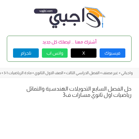
Skip
to
content
أشترك معنا ... ليصلك كل جديد
فيسبوك
X
واتس اب
تلجرام
واجباتي
»
غير مصنف
»
الفصل الدراسي الثالث
»
الصف الاول الثانوي
»
مادة الرياضيات 1-3
»
ح
حل الفصل السابع التحويلات الهندسية والتماثل
رياضيات اول ثانوي مسارات ف3