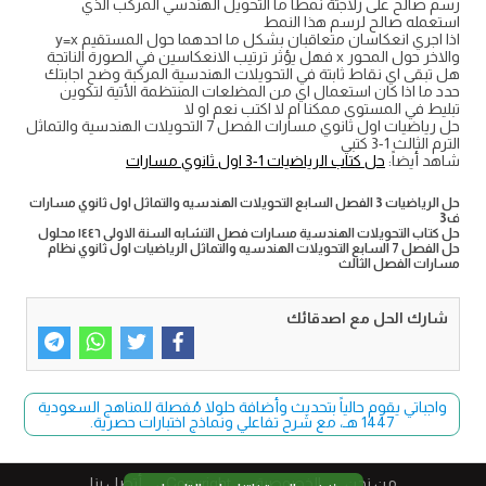
رسم صالح على زلاجتة نمطا ما التحويل الهندسي المركب الذي
استعمله صالح لرسم هذا النمط
اذا اجري انعكاسان متعاقبان بشكل ما احدهما حول المستقيم y=x
والاخر حول المحور x فهل يؤثر ترتيب الانعكاسين في الصورة الناتجة
هل تبقى اي نقاط ثابتة في التحويلات الهندسية المركبة وضح اجابتك
حدد ما اذا كان استعمال اي من المضلعات المنتظمة الأتية لتكوين
تبليط في المستوى ممكنا ام لا اكتب نعم او لا
حل رياضيات اول ثانوي مسارات الفصل 7 التحويلات الهندسية والتماثل
الترم الثالث 1-3 كتبي
شاهد أيضاً:
حل كتاب الرياضيات 1-3 اول ثانوي مسارات
حل الرياضيات 3 الفصل السابع التحويلات الهندسيه والتماثل اول ثانوي مسارات
ف3
حل كتاب التحويلات الهندسية مسارات فصل التشابه السنة الاولى ١٤٤٦ محلول
حل الفصل 7 السابع التحويلات الهندسيه والتماثل الرياضيات اول ثانوي نظام
مسارات الفصل الثالث
شارك الحل مع اصدقائك
واجباتي يقوم حالياً بتحديث وأضافة حلولا مُفصلة للمناهج السعودية
1447 هـ، مع شرح تفاعلي ونماذج اختبارات حصرية.
من نحن
الخصوصية
Copyright​
أتصل بنا