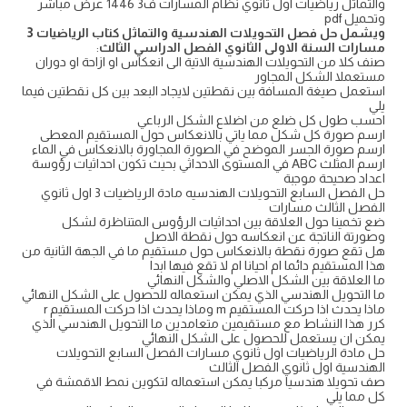
والتماثل رياضيات اول ثانوي نظام المسارات ف3 1446 عرض مباشر
وتحميل pdf
ويشمل حل فصل التحويلات الهندسية والتماثل كتاب الرياضيات 3
مسارات السنة الاولى الثانوي الفصل الدراسي الثالث
:
صنف كلا من التحويلات الهندسية الاتية الى انعكاس او ازاحة او دوران
مستعملا الشكل المجاور
استعمل صيغة المسافة بين نقطتين لايجاد البعد بين كل نقطتين فيما
يلي
احسب طول كل ضلع من اضلاع الشكل الرباعي
ارسم صورة كل شكل مما ياتي بالانعكاس حول المستقيم المعطى
ارسم صورة الجسر الموضح في الصورة المجاورة بالانعكاس في الماء
ارسم المثلث ABC في المستوى الاحداثي بحيث تكون احداثيات رؤوسة
اعداد صحيحة موجبة
حل الفصل السابع التحويلات الهندسيه مادة الرياضيات 3 اول ثانوي
الفصل الثالث مسارات
ضع تخمينا حول العلاقة بين احداثيات الرؤوس المتناظرة لشكل
وصورتة الناتجة عن انعكاسه حول نقطة الاصل
هل تقع صورة نقطة بالانعكاس حول مستقيم ما في الجهة الثانية من
هذا المستقيم دائما ام احيانا ام لا تقع فيها ابدا
ما العلاقة بين الشكل الاصلي والشكل النهائي
ما التحويل الهندسي الذي يمكن استعماله للحصول على الشكل النهائي
ماذا يحدث اذا حركت المستقيم m وماذا يحدث اذا حركت المستقيم r
كرر هذا النشاط مع مستقيمين متعامدين ما التحويل الهندسي الذي
يمكن ان يستعمل للحصول على الشكل النهائي
حل مادة الرياضيات اول ثانوي مسارات الفصل السابع التحويلات
الهندسية اول ثانوي الفصل الثالث
صف تحويلا هندسيا مركبا يمكن استعماله لتكوين نمط الاقمشة في
كل مما يلي