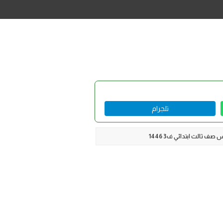
تلجرام
ف ثالث ابتدائي ف3 1446