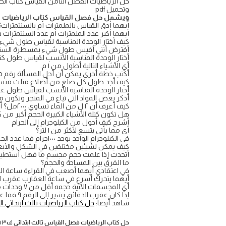
وتحميل pdf
ويشمل حل فصل القياس كتاب الرياضيات للص
أيهما أدق القياس بالملمترات أم بالسنتمترا
أيهما أكبر عدد الملمترات أم عدد السنتمترا
كيف أختار الوحدة المناسبة لقياس طول شيء 
أفترض أنني أقيس طول شيء بمسطرة السنتمتر
أختار الوحدة المناسبة الأنسب لقياس طول كت
أي الأشياء التالية أطول من ١ م.
أكتب خطة أخرى يمكن أن أحل المسألة رقم ٥
كيف أجد طول كل ضلع من أضلاع مثلث متساوي ا
أختار الوحدة المناسبة الأنسب لقياس طول غ
أذكر بعض المواد التي تباع في المتجر وتكون 
كيف أعرف أن ٢ ل من الماء تساوي ٢٠٠٠مل؟ أوضح إجابتي
هل تكون كتلة الأشياء الكبيرة الحجم أكبر من ك
أشرح كيف أحول من الكيلوجرام إلى الجرام
أي مما يأتي يتسع لأكثر من ١ لتر؟
في الكيلوجرام الواحد يوجد ١٠٠٠جرام فما عدد الجرامات في ٧ كيلو جرامات؟
كيف يمكن لشيئين مختلفين في الشكل والأبع
أتحدث إذا علمت حجم مجسم ما فهل أستطيع أن
ما الفرق بين المساحة والحجم؟
في اعتقادي أيهما أصعب في القراءة ساعة الع
أيهما يتحرك أسرع في ساعة العقارب عقرب ا
أي المجسمات الآتية حجمه أقل من ٧ وحدات مكعبة؟
إذا كان عقرب الدقائق يشير إلى الرقم ٩ فما عدد الدقائق التي يشير إليها؟
شاهد أيضا:
حل كتاب الرياضيات ثالث ابتدائي ا
حل كتاب الرياضيات فصل القياس ثالث ابتدائي ف٣ ١٤٤٦