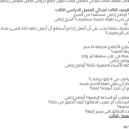
ف الثالث ابتدائي الفصل الدراسي الثالث
:
ت؟ أوضح إجابتي مستفيدا من الشرح
ت في شيء طوله خمسة سنتمترات؟ اشرح إجابتي
ما
ات فماذا يجب علي أن أفعل إذا لم أستطع أن أجعل حافة ذلك الشيء محاذية
اب الرياضيات؟
لأضلاع محيطه ١٥ سم
رفة الصف؟
معباة في علب سعتها لتر واحد
تلة الأشياء الصغيرة دائما؟ أوضح إجابتي
اد أن يكون لهما الحجم نفسه
 أحدد أبعاده؟ لماذا؟
قارب أم الساعة الرقمية؟ أوضح إجابتي
لساعات أم عقرب الدقائق؟ كيف أتحقق من ذلك؟
لفصل الثالث