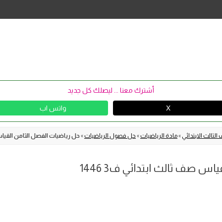
Skip
to
content
أشترك معنا ... ليصلك كل جديد
X
واتس اب
الثالث الابتدائي
»
مادة الرياضيات
»
حل فصول الرياضيات
»
حل رياضيات الفصل الثامن القياس ص
س صف ثالث ابتدائي ف3 1446