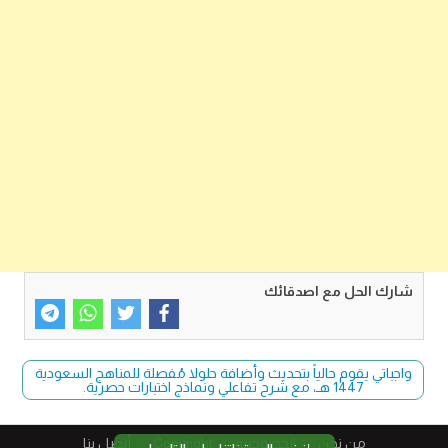
شارك الحل مع اصدقائك
واجباتي يقوم حالياً بتحديث وأضافة حلولا مُفصلة للمناهج السعودية
1447 هـ، مع شرح تفاعلي ونماذج اختبارات حصرية.
من نحن
الخصوصية
Copyright​
أتصل بنا