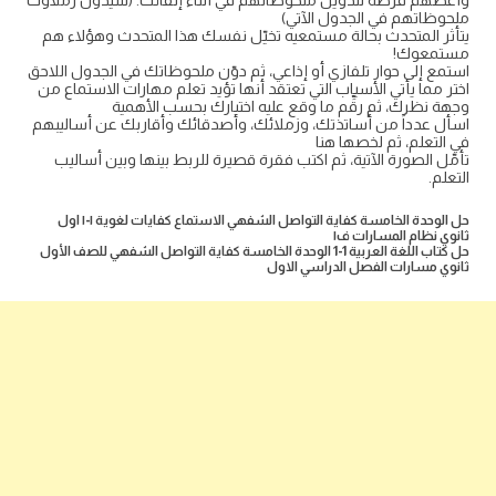
وأعطهم فرصة لتدوين ملحوظاتهم في أثناء إلقائك. (سيدوِّن زملاؤك
ملحوظاتهم في الجدول الآتي)
يتأثر المتحدث بحالة مستمعيه تخيّل نفسك هذا المتحدث وهؤلاء هم
مستمعوك!
استمع إلى حوار تلفازي أو إذاعي، ثم دوّن ملحوظاتك في الجدول اللاحق
اختر مما يأتي الأسباب التي تعتقد أنها تؤيد تعلم مهارات الاستماع من
وجهة نظرك، ثم رقِّم ما وقع عليه اختيارك بحسب الأهمية
اسأل عدداً من أساتذتك، وزملائك، وأصدقائك وأقاربك عن أساليبهم
في التعلم، ثم لخصها هنا
تأمّل الصورة الآتية، ثم اكتب فقرة قصيرة للربط بينها وبين أساليب
التعلم.
حل الوحدة الخامسة كفاية التواصل الشفهي الاستماع كفايات لغوية ١-١ اول
ثانوي نظام المسارات ف١
حل كتاب اللغة العربية 1-1 الوحدة الخامسة كفاية التواصل الشفهي للصف الأول
ثانوي مسارات الفصل الدراسي الاول