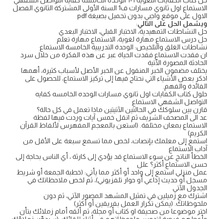
حل كتاب الكفايات اللغوية 1-1 الوحدة الخامسة كفاية التواصل الشفهي
الاستماع اول ثانوي مسارات ف1 السنة الأولى المشتركة الثانوي الفصل
الاول على موقع واجبي بدون تحميل بصيغة pdf
ويشمل الحل على التالي
:
حل النشاطات التمهيدية، الاختبار القبلي، الاختبار البعدي
حل درس الاستماع مهارة لغوية، الاستماع مهارة تعلم
نشاطات الغلق والتلخيص: الوحدة التدريبية الخامسة الاستماع
ان فقدت الاستماع فقدت الحياة عبر عن هذه الفكرة من خلال سرد
الحادثة المصورة الآتية
يختلف مضمون الخبر المنقول عن الخبر الأصل لأسباب كثيرة، أهمها
اذكر بعض الأشياء التي نحتاج فيها إلى تركيز الاستماع، للحصول على
الفائدة والفهم.
حلول كتاب الكفايات اول ثانوي مسارات الوحده الخامسه كفايه
التواصل الشفهي الاستماع
قارن بين سلوكك في الحالتين الآتيتين ماذا تعمل في كل حالة؟
عد الى المصحف الشريف ثم انقل خمس آيات وردت فيها لفظة
الاستماع بمعان مختلفة. (استعن بالمعجم المفهرس لألفاظ القرآن
الكريم)
استمع إلى معلمك بإنصات، لخص مما تسمع سبعة على الأقل من
آداب الاستماع
الخطأ الناتج عن سوء الاستماع قد يؤدي إلى كارثة ، أي الناس بحاجة إلى
حسن الاستماع أكثر؟ علل
عمل منزلي استمع إلى واحد أو أكثر مما يأتي: (خطبة الجمعة أو شريط
مسجل أو حديث إذاعي أو حوار تلفزيوني)، ثم لخص ملاحظاتك في
الجدول الآتي
اشترك مع زميلين في تمثيل المشهد المصور الآتي، ثم دون
ملحوظاتك. (يمكن تكرار العمل بفريقين أو أكثر)
اختر موضوعا من صحيفة او كتاب أو مجلة، ثم ألقه أمام زملائك بتأن