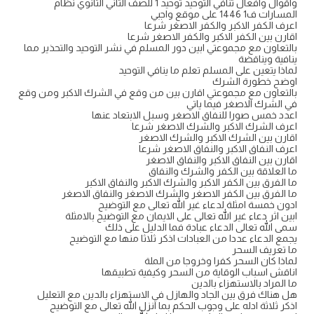
واقوال وافعال تنافي التوحيد توحيد 1 للصف الثاني الثانوي نظام
المسارات ف1 1446 على موقع واجبي
اعرف الكفر الاكبر والكفر الاصغر شرعا
اقارن بين الكفر الاكبر والكفر الاصغر شرعا
بالتعاون مع مجموعتي ابين دور المسلم في نشر التوحيد والتحذير مما
ينافية ويناقضة
لماذا يتعين على المسلم تعلم ما ينافي التوحيد
اوضح خطورة الشرك
بالتعاون مع مجموعتي اقارن بين من وقع في الشرك الاكبر ومن وقع
في الشرك الاصغر فيما ياتي
اعدد خمس صورا للنفاق الاصغر وسبل الابتعاد عنها
اعرف الشرك الاكبر والشرك الاصغر شرعا
اقارن بين الشرك الاكبر والشرك الاصغر
اعرف النفاق الاكبر والنفاق الاصغر شرعا
اقارن بين النفاق الاكبر والنفاق الاصغر
ما العلاقة بين الكفر والشرك والنفاق
ما الفرق بين الكفر الاكبر والشرك الاكبر والنفاق الاكبر
ما الفرق بين الكفر الاصغر والشرك الاصغر والنفاق الاصغر
ادون خمسة امثلة لدعاء غير الله تعالى مع التوضيح
ابين اثر دعاء غير الله تعالى على الايمان مع التوضيح بالامثلة
سمى الله تعالى الدعاء عبادة فما الدليل على ذلك
يجمع الدعاء عددا من العبادات اذكر ثلاثا منها مع التوضيح
ما تعريف السحر
لماذا كان السحر كفرا وخروجا من الملة
اناقش اسباب الوقاية من السحر وكيفية تطبيقها
ما المراد بالاستهزاء بالدين
هل هناك فرق بين الجاد والهازل في الاستهزاء بالدين مع التعليل
اذكر ثلاثة ادله على وجوب الحكم بما انزل الله تعالى مع التوضيح