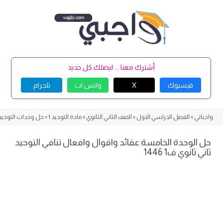
Skip
to
content
أشترك معنا ... ليصلك كل جديد
فيسبوك
X
واتس اب
تلجرام
واجباتي
»
الفصل الدراسي الاول
»
الصف الثاني الثانوي
»
مادة التوحيد 1
»
حل وحدات التوحيد 
حل الوحدة الخامسة عقائد واقوال وافعال تنافي التوحيد
ثاني ثانوي ف1 1446