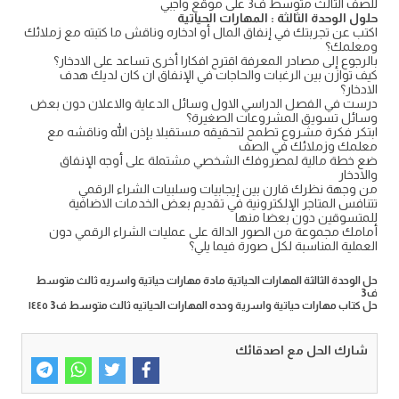
للصف الثالث متوسط ف3 على موقع واجبي
حلول الوحدة الثالثة : المهارات الحياتية
اكتب عن تجربتك في إنفاق المال أو ادخاره وناقش ما كتبته مع زملائك
ومعلمك؟
بالرجوع إلى مصادر المعرفة اقترح افكارا أخرى تساعد على الادخار؟
كيف توازن بين الرغبات والحاجات في الإنفاق ان كان لديك هدف
الادخار؟
درست في الفصل الدراسي الاول وسائل الدعاية والاعلان دون بعض
وسائل تسويق المشروعات الصغيرة؟
ابتكر فكرة مشروع تطمح لتحقيقه مستقبلا بإذن الله وناقشه مع
معلمك وزملائك في الصف
ضع خطة مالية لمصروفك الشخصي مشتملة على أوجه الإنفاق
والادخار
من وجهة نظرك قارن بين إيجابيات وسلبيات الشراء الرقمي
تتنافس المتاجر الإلكترونية في تقديم بعض الخدمات الاضافية
للمتسوقين دون بعضا منها
أمامك مجموعة من الصور الدالة على عمليات الشراء الرقمي دون
العملية المناسبة لكل صورة فيما يلي؟
حل الوحدة الثالثة المهارات الحياتية مادة مهارات حياتية واسريه ثالث متوسط
ف3
حل كتاب مهارات حياتية واسرية وحده المهارات الحياتيه ثالث متوسط ف3 ١٤٤٥
شارك الحل مع اصدقائك