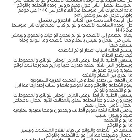
حل كتاب الاجتماعيات الوحدة السادسة الأنظمة واللوائح للصف الثاني
المتوسط الفصل الثاني حلول جميع دروس وحدة الأنظمة واللوائح
مادة اجتماعيات ثاني متوسط ف2 للعام الدراسي 1446 على موقع
واجباتي عرض مباشر وتحميل pdf
حل الوحدة السادسة من الكتاب الالكتروني يشمل:
حل الوحدة السادسة الأنظمة واللوائح كتاب الاجتماعيات ثاني متوسط
ف2 1446
يحتاج المجتمع إلى الأنظمة واللوائح لتحديد الواجبات والحقوق وليتمكن
الناس من العمل والعيش بانتظام فما الأنظمة وما اللوائح وماذا
نستفيد منها
يستنتج الطلبة اسباب اصدار لوائح للأنظمة
كيف يصدر النظام
يستعين الطلبة بالرابط الرقمي للمركز الوطني للوثائق والمحفوظات
ويسجلون الاتي ثلاثة أنظمة صدرت حديثا وتاريخ صدورها ثلاث لوائح
تنفيذية وتاريخ صدورها
ما الفرق بين النظام واللائحة
من الجهة التي تصدر النظام في المملكة العربية السعودية
تتنوع الأنظمة واللوائح وفقا لموضوعاتها واسباب إصدارها فما ابرز
أنواع الأنظمة واللوائح
يستعين الطلبة بالرابط الرقمي للمركز الوطني للوثائق والمحفوظات
ويختارون مثالا واحدا لانظمة تتعلق بالمجالات الآنية المجال الاجتماعي
المجال الأمني المجال الصحي
يناقش الطلبة لائحة تقويم الطالب ويحددون نوعها تنفيذية تنظيمية
ضبط ويبينون السبب
ما أنواع الأنظمة
ما أنواع اللوائح
نستفيد من الأنظمة واللوائح في حياتنا لعلاج المشكلات وتيسير
الاعمال وضبطها فما ابرز فوائد الأنظمة واللوائح