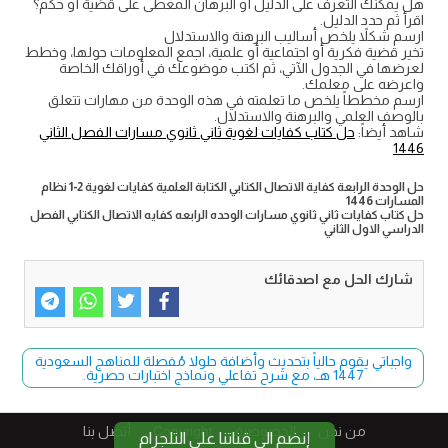
هل يمكنك التعرف على الدليل أو البرهان المعطى على قضية أو حكم؟
اقرأ ثم حدد الدليل.
ارسم شكلاً يلخص أساليب البرهنة والاستدلال
تخير قضية فكرية أو اجتماعية أو علمية، اجمع المعلومات حولها، وخطط
لعرضها في الجدول الآتي، ثم اكتب موضوعك في أوراقك الخاصة
واعرضه على معلمك.
ارسم مخططاً يلخص ما تعلمته في هذه الوحدة من مهارات تتعلق
بالوصف العلمي والبرهنة والاستدلال.
شاهد أيضاً:
حل كتاب كفايات لغوية ثاني ثانوي مسارات الفصل الثاني
1446
حل الوحدة الرابعة كفاية الاتصال الكتابي الكتابة العلمية كفايات لغوية 2-1 نظام
المسارات 1446
حل كتاب كفايات ثاني ثانوي مسارات الوحده الرابعه كفايه الاتصال الكتابي الفصل
الدراسي الاول الثاني
شارك الحل مع اصدقائك
واجباتي يقوم حالياً بتحديث وأضافة حلولا مُفصلة للمناهج السعودية
1447 هـ، مع شرح تفاعلي ونماذج اختبارات حصرية.
من نحن
الخصوصية
Copyright​
أتصل بنا
إنضم الى قناتنا على التلجرام