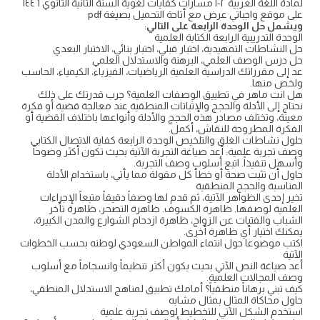
لمادة اللغة العربية ٢-١ مسارات كفايات لغوية السنة الثانية الثانوي ١٤٤٦
على موقع واجباتي عرض مع أتاحة التحميل بصيغة pdf
ويشمل حل الوحدة الرابعة على التالي
:
الوحدة التدريبية الرابعة الكتابة العلمية
حل النشاطات التمهيدية، اختبار قبلي، اختبار بنائي، الاختبار البعدي
حل درس الوصف العلمي، البرهنة والاستدلال العلمي
عد إلى مقرراتك الدراسية العلمية الرياضيات، الفيزياء، الكيمياء، الحاسب
ولخص منها.
هل انت ماهر في تطبيق الوصفات العلمية؟ جرب قدرتك على ذلك
نحتاج إلى الأدلة والحجج والإثباتات المنطقية عند معالجة قضية أو فكرة
معينة، وتختلف مصادر هذه الحجج والأدلة وأنواعها باختلاف القضية أو
الفكرة المطروحة للنقاش، أكمل.
حلول نشاطات الغلق والتلخيص الوحدة الرابعة كفاية الاتصال الكتابي
وصف تجربة علمية: أعد صياغة التجربة الآتية بحيث تكون أكثر وضوحاً
وأسهل تنفيذاً. اتبع أسلوب وصف التجربة.
حاول أن تثبت صحة أو خطأ كل مقولة مما يأتي، باستخدام الأدلة
المناسبة والحجج المنطقية
تخير إحدى الظواهر الآتية، ثم قدم لها وصفاً دقيقاً متبعاً الإجراءات
العلمية لوصفها. ظاهرة الكسوف. ظاهرة التصحر، ظاهرة تأخر
الشباب والفتيات عن الزواج، ظاهرة ازدحام الشوارع والمدن الكبيرة،
يمكنك اختيار أي ظاهرة أخرى.
اكتب موضوعا حول انتماء المواطن السعودي لوطنه بحسب الخطوات
الآتية
أعد صياغة النص الآتي بحيث يكون أكثر تنظيماً وانسجاماً مع أسلوب
وصف المجالات العلمية.
كيف تبني برهاناً منطقياً؟ أمامك تطبيق لمناهج الاستدلال المنطقي،
حاول محاكاة المثال بمثال مشابه
استخدم الشكل الآتي للتخطيط لوصف تجربة علمية