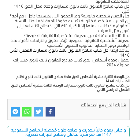
المعاملات القانونية
حل كتاب مبادئ القانون ثالث ثانوي مسارات وحدة محل الحق 1446
كتبي
هل للجنين شخصية قانونية؟ وما الحقوق التي يكتسبها داخل رحم أمه؟
إن الجنين له شخصية قانونية تكسبه حقوقا نافعة نفعا بحثا. بالنسبة
للحقوق فلا يكتسب منها إلا تلك إلا تلك التي لا يحتاج اكتسابها إلى
قبول مثل الميراث
ما النتائج المستفادة من معرفة الشخصية القانونية الطبيعية؟
معرفة الشخصية القانونية الطبيعية تؤكد حقوق والتزامات الأفراد منذ
الولادة، توفر الحماية القانونية للحقوق الأساسية
شاهد أيضاً:
حل كتاب مبادئ القانون ثالث ثانوي مسارات الفصل الثاني
1446
تحميل وحدة أشخاص الحق كتاب مبادئ القانون ثالث ثانوي مسارات
محلولة 2024
حل الوحدة الثانية عشرة أشخاص الحق مادة مبادئ القانون ثالث ثانوي نظام
المسارات 1446
حل كتاب مبادئ القانون ثالث ثانوي مسارات الوحدة الثانية عشرة أشخاص الحق
الفصل الدراسي الثاني
شارك الحل مع اصدقائك
واجباتي يقوم حالياً بتحديث وأضافة حلولا مُفصلة للمناهج السعودية
1447 هـ، مع شرح تفاعلي ونماذج اختبارات حصرية.