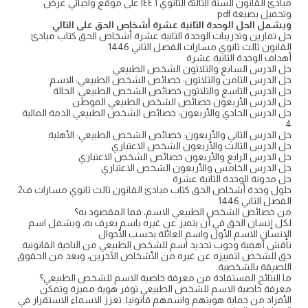
مبادئ القانون السنة الثالثة الثانوي ١٤٤٦ على موقع واجباتي عرض
وتحميل بصيغة pdf
ويشمل الحل الوحدة الثانية عشرة أشخاص الحق على التالي
:
حل تمارين وتدريبات الوحدة الثانية عشرة أشخاص الحق كتاب مبادئ
القانون ثالث ثانوي مسارات الفصل الثاني 1446
أهداف الوحدة الثانية عشرة
حل الدرس السابع والثلاثون الشخص الطبيعي
حل الدرس الثامن والثلاثون: خصائص الشخص الطبيعي: الاسم
حل الدرس التاسع والثلاثون خصائص الشخص الطبيعي: الحالة
حل الدرس الأربعون خصائص الشخص الطبيعي الموطن
حل الدرس الحادي والأربعون: خصائص الشخص الطبيعي الذمة المالية
4
حل الدرس الثاني والأربعون: خصائص الشخص الطبيعي: الأهلية
حل الدرس الثالث والأربعون الشخص الاعتباري
حل الدرس الرابع والأربعون خصائص الشخص الاعتباري
حل الدرس الخامس والأربعون الشخص الاعتباري
حل مدونة الوحدة الثانية عشرة
حلول وحدة أشخاص الحق كتاب مبادئ القانون ثالث ثانوي مسارات ف2
الفصل الثاني 1446
من خصائص الشخص الطبيعي الاسم، فما المقصود به؟
لكل إنسان الحق في أن يتميز عن غيره باسم يعرف به، ويشمل اسم
الإنسان الاسم الأول واسم العائلة بحسب الأحوال
ناقش أهمية وجوب تحديد اسم للشخص الطبيعي من الناحية القانونية.
حق للشخص لتمييزه عن غيره من الأشخاص الآخرين، وبعد من الحقوق
اللصيقة بالشخصية.
ما النتائج المستفادة من معرفة خاصية الاسم للشخص الطبيعي؟
معرفة خاصية الاسم للشخص الطبيعي توفر هوية مميزة وتمكن
الأفراد من حماية هويتهم واسمهم قانونيا. تعزز الاسماء الاستقرار في