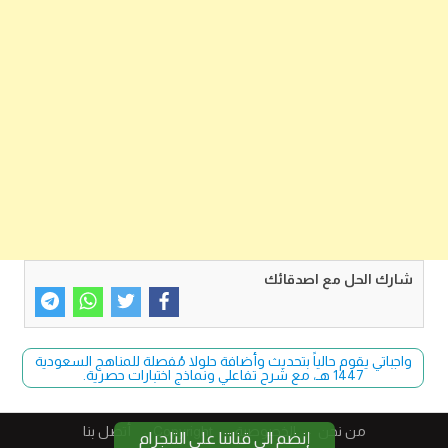
شارك الحل مع اصدقائك
واجباتي يقوم حالياً بتحديث وأضافة حلولا مُفصلة للمناهج السعودية
1447 هـ، مع شرح تفاعلي ونماذج اختبارات حصرية.
من نحن
الخصوصية
Copyright​
أتصل بنا
إنضم الى قناتنا على التلجرام