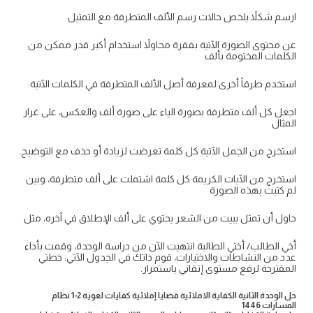
ارسم شكلاً يلخص حالات رسم الألف المتطرفة مع التمثيل
عن محتوى الصورة الآتية بفقرة محاولاً استخدام أكبر قدر ممكن من
الكلمات المختومة بألف
استخدم طرقاً أخرى لمعرفة أصل الألف المتطرفة في الكلمات الآتية:
اجعل كل ألف متطرفة بصورة الياء على صورة ألف والعكس، على غرار
المثال
استخرج من الجمل الآتية كل كلمة تعرضت لزيادة أو حذف مع التوضيح.
استخرج من الآيات الكريمة كل كلمة اشتملت على ألف متطرفة، وبين
لم كتبت بهذه الصورة
حاول أن تمثل ببيت من الشعر يحتوي على ألف الإطلاق في آخره، مثل
أخي الطالب/ أختي الطالبة انتهيت الآن من دراسة الوحدة، وقمت بأداء
عدد من النشاطات والاختبارات، قوم ذاتك في الجدول الآتي: خطتي
المقترحة لرفع مستوى إتقاني باستمرار.
حل الوحدة الثانية الكفاية الاملائية قضايا إملائية كفايات لغوية 2-1 نظام
المسارات 1446