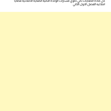
حل مادة الكفايات ثاني ثانوي مسارات الوحده الثانيه الكفايه الاملائيه قضايا
املائيه الفصل الاول الثاني