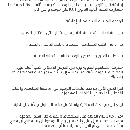
حل كتاب الكفايات اللغوية 2 الوحدة الثانية الكفاية الإملائية قضايا
إملائية ثاني ثانوي مسارات حلول الوحده التدريبيه الثانيه اللغة العربية ٢-١
مسارات السنة الثانية الثانوي ١٤٤٦ على موقع واجبي pdf
الوحدة التدريبية الثانية قضايا إملائية
حل النشاطات التمهيدية، اختبار قبلي، اختبار بنائي، الاختبار البعدي
حل درس الألف المتطرفة، الحذف والزيادة، الوصل والفصل
نشاطات الغلق والتلخيص: الوحدة الثانية الكفاية الاملائية
معرفة المفاهيم النحوية جزء من الدرس الإملائي اكتب أمثلة على
المفاهيم النحوية الآتية، مستعيناً – إن شئت – بمراجعك النحوية أو أحد
زملاءك.
اقرأ النص الآتي، ثم ضع علامات الترقيم في أماكنها المناسبة، وأصلح
الأخطاء الواردة في الكلمات المهموزة
ارجع إلى مراجعك الإملائية واستكمل منها الجداول والأشكال الآتية
(من، ما) تأتيان للدلالة على استفهام، وللدلالة على اسم الموصول،
بحسب الجملة، مثل على ذلك، (من وما الموصولتان تستطيع أن تضع
بدلاً عنهما (الذي أو التي) أو مثنياتهما أو جمعهما).