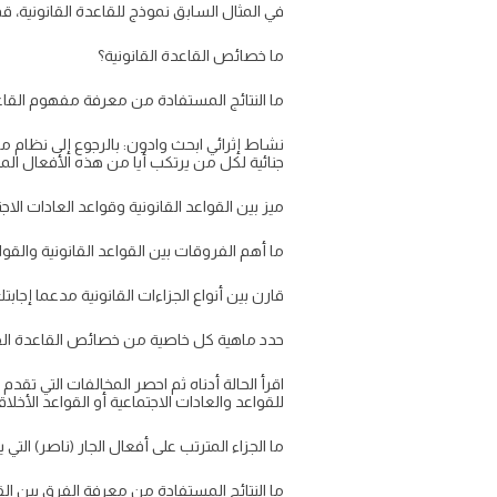
في المثال السابق نموذج للقاعدة القانونية
ما خصائص القاعدة القانونية؟
ما النتائج المستفادة من معرفة مفهوم القاعد
نشاط إثرائي ابحث وادون: بالرجوع إلى نظام مك
جنائية لكل من يرتكب أيا من هذه الأفعال الم
ميز بين القواعد القانونية وقواعد العادات الاجت
ما أهم الفروقات بين القواعد القانونية والقواع
قارن بين أنواع الجزاءات القانونية مدعما إجابتك
حدد ماهية كل خاصية من خصائص القاعدة القا
اقرأ الحالة أدناه ثم احصر المخالفات التي تقد
للقواعد والعادات الاجتماعية أو القواعد الأخلاقي
ما الجزاء المترتب على أفعال الجار (ناصر) التي 
ما النتائج المستفادة من معرفة الفرق بين القو