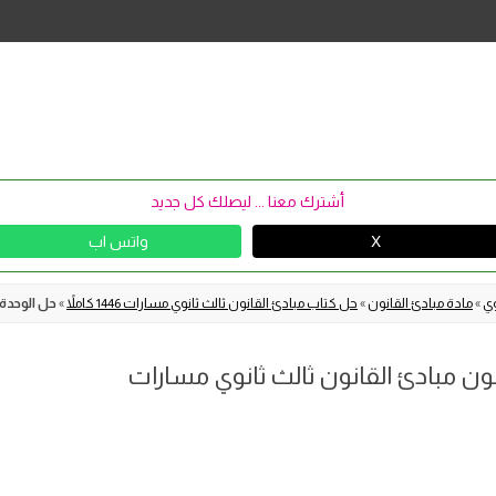
Skip
to
content
أشترك معنا ... ليصلك كل جديد
X
واتس اب
وي
»
مادة مبادئ القانون
»
حل كتاب مبادئ القانون ثالث ثانوي مسارات 1446 كاملاً
»
حل الوحدة 
نون مبادئ القانون ثالث ثانوي مسارات