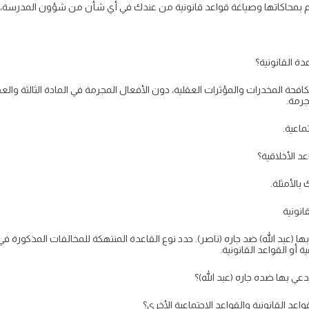
، قم بمحاكاتها وصياغة قواعد قانونية من عندك في أي شأن من شؤون المدرسة،
ة القانونية؟
افحة المخدرات والمؤثرات العقلية، دون الأفعال المجرمة في المادة الثالثة والع
جرمة.
ماعية.
د الأخلاقية؟
 بالأمثلة.
نونية
م بها (عبد الله) ضد جاره (ناصر). حدد نوع القاعدة المنتهكة للمخالفات المذكورة 
ة أو القواعد القانونية.
يدعي بها ضده جاره (عبد الله)؟
اعد القانونية والقواعد الاجتماعية الأخرى؟