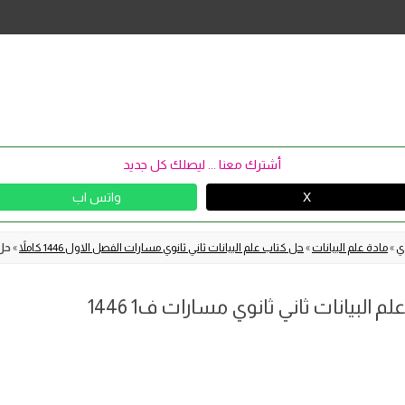
Skip
to
content
أشترك معنا ... ليصلك كل جديد
X
واتس اب
وي
»
مادة علم البيانات
»
حل كتاب علم البيانات ثاني ثانوي مسارات الفصل الاول 1446 كاملاً
»
حل 
البيانات ثاني ثانوي مسارات ف1 1446