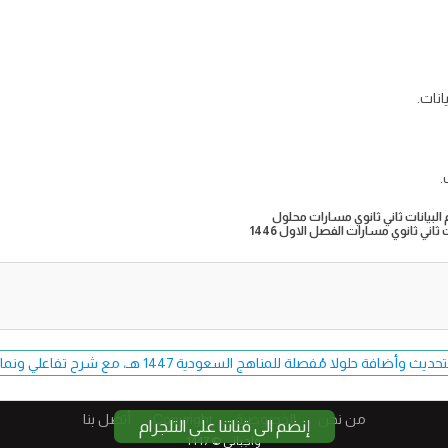
انات.
.
 البيانات ثاني ثانوي مسارات محلول
ثاني ثانوي مسارات الفصل الاول 1446
فة حلولا مُفصلة للمناهج السعودية 1447 هـ، مع شرح تفاعلي ونماذج اختبارات حصرية.
من نحن
الخصوصية
Copyright​
أتصل بنا
إنضم الى قناتنا على التلجرام
واجباتي © 1447