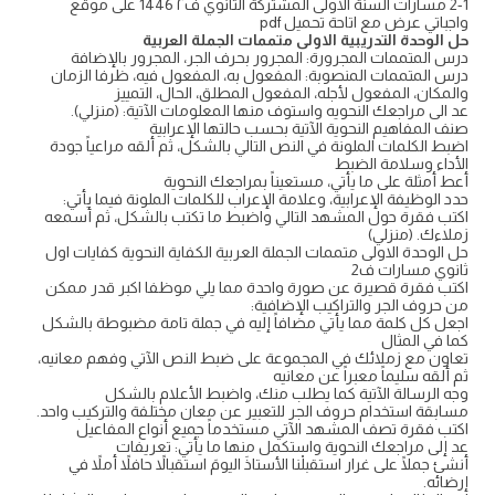
1-2 مسارات السنة الأولى المشتركة الثانوي ف٢ 1446 على موقع
واجباتي عرض مع اتاحة تحميل pdf
حل الوحدة التدريبية الاولى متممات الجملة العربية
درس المتممات المجرورة: المجرور بحرف الجر، المجرور بالإضافة
درس المتممات المنصوبة: المفعول به، المفعول فيه، ظرفا الزمان
والمكان، المفعول لأجله، المفعول المطلق، الحال، التمييز
عد الى مراجعك النحويه واستوف منها المعلومات الآتية: (منزلي).
صنف المفاهيم النحوية الآتية بحسب حالتها الإعرابية
اضبط الكلمات الملونة في النص التالي بالشكل، ثم ألقه مراعياً جودة
الأداء وسلامة الضبط
أعط أمثلة على ما يأتي، مستعيناً بمراجعك النحوية
حدد الوظيفة الإعرابية، وعلامة الإعراب للكلمات الملونة فيما يأتي:
اكتب فقرة حول المشهد التالي واضبط ما تكتب بالشكل، ثم أسمعه
زملاءك. (منزلي)
حل الوحدة الاولى متممات الجملة العربية الكفاية النحوية كفايات اول
ثانوي مسارات ف2
اكتب فقرة قصيرة عن صورة واحدة مما يلي موظفا اكبر قدر ممكن
من حروف الجر والتراكيب الإضافية:
اجعل كل كلمة مما يأتي مضافاً إليه في جملة تامة مضبوطة بالشكل
كما في المثال
تعاون مع زملائك في المجموعة على ضبط النص الآتي وفهم معانيه،
ثم ألقه سليماً معبراً عن معانيه
وجه الرسالة الآتية كما يطلب منك، واضبط الأعلام بالشكل
مسابقة استخدام حروف الجر للتعبير عن معان مختلفة والتركيب واحد.
اكتب فقرة تصف المشهد الآتي مستخدماً جميع أنواع المفاعيل
عد إلى مراجعك النحوية واستكمل منها ما يأتي: تعريفات
أنشئ جملًا على غرار استقبلْنا الأستاذَ اليومَ استقبالاً حافلاً أملاً في
إرضائه.