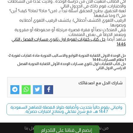
اخي الطالب انتهيت الان من دراسة الوحده ، واديت عددا من النشاطات
والاختبارات، قوم ذاتك في الجدول التالي
لعبة التحقيق: يطرح المحقق أسئلة تبدأ بـ (من؟ ماذا؟ لماذا؟ كيف؟ أين؟
متى؟) وما شابهها.
الرقيب اللغوي (اكتشف أخطائي): يكتشف الرقيب اللغوي أخطاءه
ويصوبها.
يلقي المتحدّث نصاً أو فقرة قصيرة مرتجلة أو محفوظة أو مقروءة
ويتعمد الخطأ في بعض المتممات.
شاهد أيضاً:
حل كتاب كفايات لغوية اول ثانوي مسارات الفصل الثاني
1446
حل الوحدة الاولى الكفاية النحوية التوابع والاساليب النحوية مادة كفايات لغوية 2-
1 نظام المسارات 1446
حل كتاب الكفايات اول ثانوي مسارات الوحدة الأولى الكفاية النحوية الفصل
الدراسي الاول الثاني
شارك الحل مع اصدقائك
واجباتي يقوم حالياً بتحديث وأضافة حلولا مُفصلة للمناهج السعودية
1447 هـ، مع شرح تفاعلي ونماذج اختبارات حصرية.
من نحن
الخصوصية
Copyright​
أتصل بنا
إنضم الى قناتنا على التلجرام