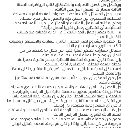
موقع واجباتي
ويشمل حل فصل النهايات والاشتقاق كتاب الرياضيات السنة
الثالثة مسارات الفصل الدراسي الثالث:
تدرب وحل المسائل: اكتب ملخصاً للخطوات المتبعة لتقريب مساحة
المنطقة المحصورة بين منحنى دالة والمحور x على فترة معطاة.
وضح إمكانية استعمال المثلثات أو الدوائر في تقريب المساحة تحت
المنحنيات، أي الشكلين يعطي تقريباً أفضل برأيك؟
بين لماذا يمكننا إهمال الحد الثابت C في الدالة الأصلية عند حساب
التكامل المحدد.
حل مطويه مشروع اختبار الفصل الثامن النهايات والاشتقاق رياضيات
3-3 ثالث ثانوي مسارات الترم الثالث
مسائل مهارات التفكير العليا اكتب: من خلال ما لاحظته في حل
التمارين، وضح طريقتك لتقدير نهاية دالة متصلة.
بيّن لماذا تكون السرعة المتجهة اللحظية لجسم متحرك صفراً عند
نقطة القيمة العظمى والصغرى لدالة المسافة.
احسب كل نهاية مما يأتي باستعمال التعويض المباشر إذا كان ممكناً،
وإلا فاذكر السبب
هل من الممكن أن يكون لدالَّتين مختلفتين المشتقة نفسها؟ عزّز
إجابتك بأمثلة.
حل الفصل ٨ الثامن النهايات والاشتقاق رياضيات ثالث ثانوي مسارات
ف٣ خريطة مفاهيم مطويات مهمة ادائية دليل الدراسه والمراجعه
مراجعة تراكمية اكتشف الخطأ: قال علي: إن نهاية الدالة الممثَّلة بيانياً
في الشكل أدناه عندما تقترب x من 6- هي 4-. في حين قال محمد: إنها
3، هل أي منهما إجابته صحيحة؟ برّر إجابتك.
حل كتاب الرياضيات ٣ مسارات الوحدة الباب الثامن النهايات والاشتقاق
السنة الثالثة الثانوي الفصل الدراسي الثالث
تحقق من فهمك حاسبة بيانية: حدّد ما إذا كانت النهاية موجودة أو غير
موجودة في كل مما يأتي. وإذا لم تكن موجودة، فصف التمثيل البياني