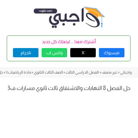
Skip
to
content
أشترك معنا ... ليصلك كل جديد
فيسبوك
X
واتس اب
تلجرام
واجباتي
»
غير مصنف
»
الفصل الدراسي الثالث
»
الصف الثالث الثانوي
»
مادة الرياضيات 3
»
حل
حل الفصل 8 النهايات والاشتقاق ثالث ثانوي مسارات ف3