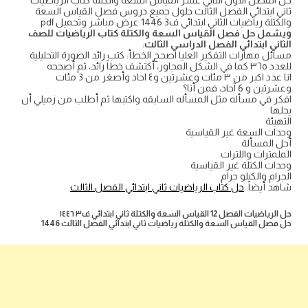
حل الفصل الاول الثاني عشر القياس السعة والكتلة كتاب الرياضيات
ثاني ابتدائي الفصل الثالث حلول جميع دروس فصل القياس السعة
والكتلة رياضيات الثاني ابتدائي ف3 1446 عرض مباشر وتحميل pdf
ويشمل حل فصل القياس السعة والكتلة كتاب الرياضيات للصف
الثاني ابتدائي الفصل الدراسي الثالث
:
مسائل مهارات التفكير العليا اصحح الخطأ: كتب رائد الصورة التحليلية
للعدد ٣٦٥ كما في الشكل المجاور، أكتشف خطاً رائد، ثم أصححه
انا عدد اكبر من ٣ مئات وعشرتين و٤ احاد وأصغر من 3 مئات
وعشرتين و 6 آحاد، فمن أنا؟
افكر في مسأله مثل المسأله السابقه واكتبها ثم أطلب من زميلي أن
يحلها
التهيئة
وحدات السعة غير القياسية
أحل المسألة
الملمترات واللترات
وحدات الكتلة غير القياسية
الجرام والكيلو جرام
شاهد أيضاً:
حل كتاب الرياضيات ثاني ابتدائي الفصل الثالث
حل الرياضيات الفصل 12 القياس السعة والكتلة ثاني ابتدائي ف٣ ١٤٤٦
حل فصل القياس السعة والكتلة رياضيات ثاني ابتدائي الفصل الثالث 1446