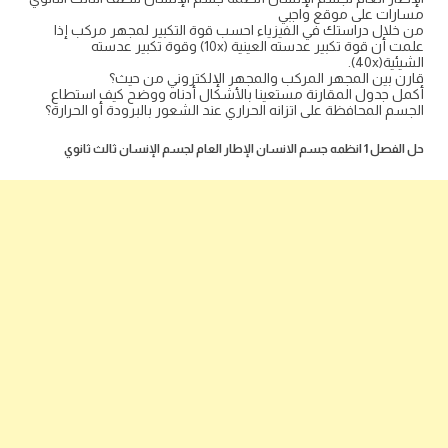
مسارات على موقع واجبي
من خلال دراستك في الفيزياء احسب قوة التكبير لمجهر مركب إذا
علمت أن قوة تكبير عدسته العينية (10x) وقوة تكبير عدسته
الشيئية(40x).
قارن بين المجهر المركب والمجهر الإلكتروني من حيث؟
أكمل جدول المقارنة مستعينا بالأشكال أدناه ووضح كيف استطاع
الجسم المحافظة على اتزانه الحراري عند الشعور بالبرودة أو الحرارة؟
حل الفصل 1 انظمه جسم الانسان الإطار العام لجسم الإنسان ثالث ثانوي