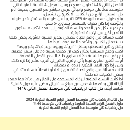
حل كتاب الرياضيات الفصل الرابع النسبة المئوية للصف ثاني المتوسط
الفصل الثاني 1446 حلول جميع دروس الفصل 4 النسبة المئوية ثاني
متوسط ف2 على موقع واجباتي عرض مباشر مع التحميل بصيغة pdf
حل الفصل الرابع من الكتاب الالكتروني يشمل:
يبلغ طول جسم بالبوصة ٣٩٪ تقريباً من طوله بالسنتمتر، قدر طوله
بالبوصة إذا كان طوله بالسنتمتر يساوي ٥٠ سم.
تم تقريب كل من العدد والنسبة المئوية إلى العدد الأكبر، فسيكون
التقدير أكبر من الإجابة الحقيقية.
اكتب مسألة من واقع الحياة تتضمن تقدير النسبة المئوية، يمكن حلها
باستعمال الكسور والأعداد المتناغمة، ثم حلها.
يشترى تاجر المعطف بمبلغ ٢٦٠ ريالاً، ويبيعه بربح ٧,٥٪، بكم يبيعه؟
اكتب وضح مستعيناً بمثال كيف أن خصماً نسبته ٥٪ على سعر قطعة،
ثم رفع سعرها بنسبة ٥٪ لا يساوي ذلك السعر الأصلي للقطعة.
أوجد التغير المئوي فيما يأتي، وقرب الناتج إلى أقرب عشر إذا لزم ذلك،
وبين إذا كان التغير المئوي زيادة أم نقصاناً:
اكتب مسألة من واقع الحياة تتضمن زيادة أو نقصاناً بنسبة ٢٥٪ في
بعض الكميات، ثم حلها
إذا كانت النسبة المئوية للزكاة المستحقة على المال هي ٢,٥٪ فما مقدار
الزكاة التي يدفعها شخص عن مبلغ ١٢٠٠٠٠ ريال مضى عليه حول كامل؟
شاهد أيضاً:
حل كتاب الرياضيات ثاني متوسط الفصل الثاني 1446
حل كتاب الرياضيات ثاني متوسط الفصل الرابع النسبة المئوية 2024
حلول الفصل الرابع النسبة المئوية رياضيات ثاني متوسط 1446
حل رياضيات ثاني متوسط ف2 الفصل الرابع النسبة المئوية