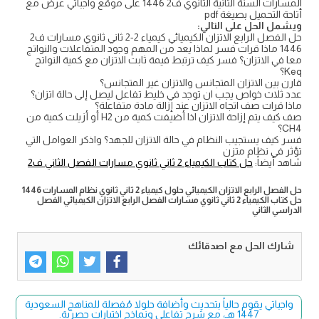
المسارات السنة الثانية الثانوي ف2 1446 على موقع واجباتي عرض مع
أتاحة التحميل بصيغة pdf
ويشمل الحل على التالي:
حل الفصل الرابع الاتزان الكيميائي كيمياء 2-2 ثاني ثانوي مسارات ف2
1446 ماذا قرات فسر لماذا يعد من المهم وجود المتفاعلات والنواتج
معا في الاتزان؟ فسر كيف ترتبط قيمة ثابت الاتزان مع كمية النواتج
Keq؟
قارن بين الاتزان المتجانس والاتزان غير المتجانس؟
عدد ثلاث خواص يجب ان توجد في خليط تفاعل ليصل إلى حالة اتزان؟
ماذا قرات صف اتجاه الاتزان عند إزالة مادة متفاعلة؟
صف كيف يتم إزاحة الاتزان اذا أضيفت كمية من H2 أو أزيلت كمية من
CH4؟
فسر كيف يستجيب النظام في حالة الاتزان للجهد؟ واذكر العوامل التي
تؤثر في نظام متزن
شاهد أيضاً:
حل كتاب الكيمياء 2 ثاني ثانوي مسارات الفصل الثاني ف2
حل الفصل الرابع الاتزان الكيميائي حلول كيمياء 2 ثاني ثانوي نظام المسارات 1446
حل كتاب الكيمياء 2 ثاني ثانوي مسارات الفصل الرابع الاتزان الكيميائي الفصل
الدراسي الثاني
شارك الحل مع اصدقائك
واجباتي يقوم حالياً بتحديث وأضافة حلولا مُفصلة للمناهج السعودية
1447 هـ، مع شرح تفاعلي ونماذج اختبارات حصرية.