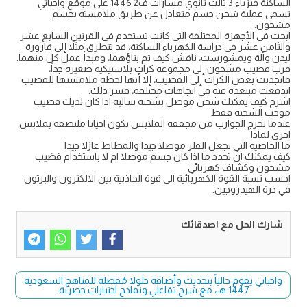
الساكنة فيزياء 3 ثالث ثانوي مسارات ف2 1446 على موقع واجباتي
تسمى عملية شحن جسم متعادل عن طريق ملامسته بجسم
مشحون.
ابحث في الأجهزة المختلفة التي كانت تستخدم في القرنين السابع عشر
والثامن عشر في دراسة الكهرباء الساكنة، قد تتطرق مثلاً إلى قارورة
ليدن وآلة ويمشورست، ناقش كيف تم بناؤهما، ومبدأ عمل كل منهما.
قرب قضيب مشحون إلى مجموعة كرات بلاستيكية صغيرة جداً،
فانجذبت بعض الكرات إلى القضيب، إلا أنها لحظة ملامستها للقضيب
اندفعت مبتعدة عنه في اتجاهات مختلفة، فسر ذلك.
اشرح كيف يمكنك شحن موصل بشحنة سالبة اذا كان لديك قضيب
موجب الشحنة فقط
عندما نخرج الجوارب من مجففة الملابس تكون احيانا ملتصقة بملابس
اخرى لماذا
ما الخاصية التي تجعل الفلز موصلا جيدا والمطاط عازلا جيدا
كيف يمكنك ان تحدد ما اذا كان جسم موصلا ام لا باستخدام قضيب
مشحون وكشاف كهربائي
احسب نسبة القوة الكهربائية الى قوة الجاذبية بين الالكترون والبرتون
في ذرة الهيدروجين.
شارك الحل مع اصدقائك
واجباتي يقوم حالياً بتحديث وأضافة حلولا مُفصلة للمناهج السعودية
1447 هـ، مع شرح تفاعلي ونماذج اختبارات حصرية.