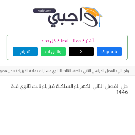
Skip
to
content
أشترك معنا ... ليصلك كل جديد
فيسبوك
X
واتس اب
تلجرام
واجباتي
»
الفصل الدراسي الثاني
»
الصف الثالث الثانوي مسارات
»
مادة الفيزياء 3
»
حل فصول ا
حل الفصل الثاني الكهرباء الساكنة فيزياء ثالث ثانوي ف2
1446