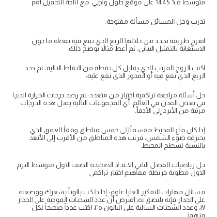
متوسط ف1 1445 على موقع حلول واجبي مع أتاحة التحميل pdf
تدرب وحل المسائل مسألة مفتوحة:
اقترح طريقة تحدد من خلالها الربع الذي تقع فيه نقطة ما دون
الاستعانة بالتمثيل البياني، ثم أعط مثالاً يوضح ذلك.
اكتب الزوج المرتب الذي يقابل كل نقطة من النقاط التالية، ثم حدد
الربع الذي تقع فيه أو المحور الذي تقع عليه:
حل أسئلة مراجعة تراكمية اختيار من متعدد: تم رصد درجات الحرارة الدنيا
في بعض المدن في العالم، أي المجموعات التالية يمثل هذه الدرجات
مرتبة من الأبرد إلى الأدفأ.
إذا كان قاع المحيط مقسماً إلى خمس مناطق وفقاً للعمق الذي
يخترقه ضوء الشمس، فرتب هذه المناطق من الأقرب إلى الأبعد
بالنسبة لسطح المحيط.
حل رياضيات الفصل الثاني الاعداد الصحيحة الصف الاول متوسط الترم
الاول مطوية خريطة مفاهيم اختبار تراكمي
مسائل مهارات التفكير العليا علوم: إذا دلكت بالوناً بشعرك ووضعته
على الجدار فإنه يلتصق به، افترض أن عدد الشحنات الموجبة على الجدار
١٧، وعدد الشحنات السالبة على البالون ٢٥، اكتب عدداً صحيحاً لكل
منهما.