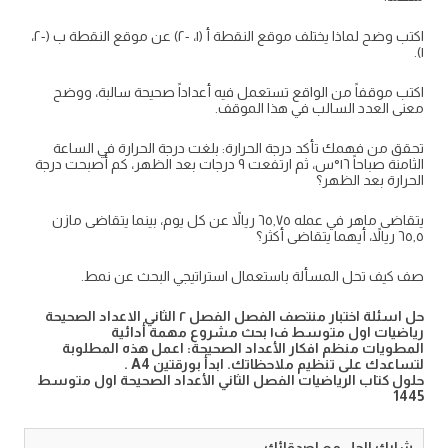
اكتب وضح لماذا يختلف موقع النقطة أ (١، -٢) عن موقع النقطة ب (-٢،
١).
اكتب موقفاً من الواقع تستعمل فيه أعداداً صحيحة سالبة، ووضح
معنى العدد السالب في هذا الموقف.
تحقق من فهمك تأكد درجة الحرارة: بلغت درجة الحرارة في الساعة
الثامنة صباحاً ١٦°س، ثم ارتفعت ٩ درجات بعد الظهر، كم أصبحت درجة
الحرارة بعد الظهر؟
يتقاضى ماهر في عمله ٦٥,٧٥ ريالاً عن كل يوم، بينما يتقاضى مازن
٦٥,٥ ريالاً، أيهما يتقاضى أكثر؟
صف كيف تحل المسألة باستعمال استراتيجي البحث عن نمط.
حل اسئلة اختبار منتصف الفصل الفصل ٢ الثاني الاعداد الصحيحة
رياضيات اول متوسط ف١ بحث مشروع مهمة أدائية
المطويات منظم افكار الأعداد الصحيحة: اعمل هذه المطلوبة
لتساعدك على تنظيم ملاحظاتك. ابدأ بورقتين A4 .
حلول كتاب الرياضيات الفصل الثاني الأعداد الصحيحة اول متوسط
1445
شارك الحل مع اصدقائك