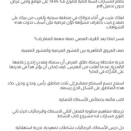
نظام المسارات السنة الثانية الثانوي ف1 1446 على موقع واجبي عرض
بدون تحميل pdf
لعلك عثرت في أثناء تجوالك في منطقة سبخية بالقرب من بيتك على
ضفدع ميت بأطراف مشوَّهة كوِّن فرضية تبيّن أسباب حدوث هذه
التشوهات.
فسر لماذا يعد العُرف العصبي صفة مهمة للفقاريات؟
صف الفروق الظاهرية بين القشور القرصية والقشور المعينية.
تجربة ملاحظة سمكة طبّق. افترض أن سمكة فقدت إحدى زعانفها
الصّدرية عندما أفلتت من مُفترس. كيف يُمكن أن يؤثّر هذا في قدرتها
على التّحرُّك في الماء؟
استنتج جسم السمكة مقسّم إلى ثلاث مناطق: رأس، وجذع، وذيل. حدّد
هذه المناطق على الشّكل الذي رسمته.
اكتب قائمة بخصائص الأسماك اللافكية.
خريطة مفاهيم مطوية الفصل الثاني الاسماك والبرمائيات احياء ثاني
ثانوي مسارات ف١ مشروع كتاب النشاط
حل درس الأسماك، البرمائيات نشاطات تمهيدية، تجربة استهلالية