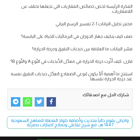
الفكرة الرئيسة لخص خصائص الفقاريات التي تجعلها تختلف عن
اللافقاريات.
مختبر تحليل البيانات 1-2 تفسير الرسم البياني
صف كيف يتكيف جهاز الدوران في البرمائيات للحياة على اليابسة؟
فسّر البيانات ما العلاقة بين ذبذبات النقيق ودرجة الحرارة؟
قارن. كيف أثّرت درجة الحرارة في معدَّل الذَّبذبات في النّوع A والنَّوع B؟
استنتج ما أهمية ألّا يكون لنوعي الضفادع مُعدَّل ذبذبات النقيق نفسه
عند درجة الحرارة نفسها.
شارك الحل مع اصدقائك
واجباتي يقوم حالياً بتحديث وأضافة حلولا مُفصلة للمناهج السعودية
1447 هـ، مع شرح تفاعلي ونماذج اختبارات حصرية.