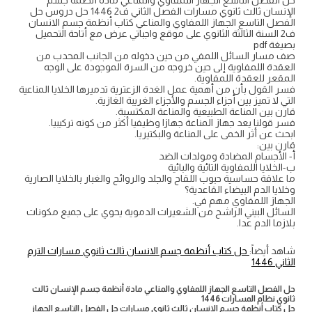
حل الفصل التاسع الجهاز اللمفاوي والمناعي مادة أنظمة جسم
الإنسان ثالث ثانوي مسارات الفصل الثاني ف2 1446 حل دروس حل
الفصل التاسع الجهاز اللمفاوي والمناعي كتاب أنظمة جسم الانسان
ف2 السنة الثالثة الثانوي على موقع واجباتي عرض مع أتاحة التحميل
بصيغة pdf
صف مسار السائل اللمفي من حين دخوله من الجانب المحدب من
العقدة اللمفاوية إلى حين خروجه من السرة الموجودة على الوجه
المقعر للعقدة اللمفاوية.
فسر القول بأن من أهمية عمل الغدة الزعترية تدميرها الخلايا المناعية
التي لا تميز بين أجزاء الجسم والأجزاء الغريبة الغازية.
قارن بين المناعة الطبيعية والمناعة المكتسبة.
فسر قولنا يعد جهاز المناعة جهازا وظيفيا أكثر من كونه تركيبيا.
ابحث عن أثر الخمى على المناعة والبكتيريا.
قارن بين:
أ- الأجسام المضادة ومولدات الضد
ب-الخلايا اللمفاوية التائية والبائية
ما علاقة حساسية حبوب اللقاح والجلد والروائح والغبار بالخلايا الصارية
وخلايا الدم البيضاء القاعدية؟
الجهاز اللمفاوي مهم في.
السائل البيني الراشح من الشعيرات الدموية يحوي على جميع مكونات
بلازما الدم عدا.
شاهد أيضاً:
حل كتاب أنظمة جسم الانسان ثالث ثانوي مسارات الترم
الثاني 1446
حل الفصل التاسع الجهاز اللمفاوي والمناعي مادة أنظمة جسم الإنسان ثالث
ثانوي نظام المسارات 1446
حل كتاب أنظمة جسم الانسان ثالث ثانوي مسارات حل الفصل التاسع الجهاز