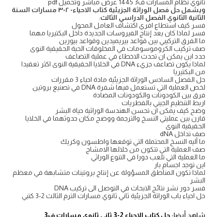
ثانوي نظام المسارات ف3 1445 عرض مباشر وتحميل pdf
ويشمل حل فصل الوراثة الجزيئية كتاب الاحياء- ٢-٣ مسارات السنة
الثانية الثانوي الفصل الدراسي الثالث
:
فسر كيف استطاع افري اكتشاف العامل المحول
فسر لماذا كان يعد إنتاج الفيروسات الجديدة داخل البكتيريا مهما
ما الفرق التركيبي بين قواعد بيريميدين وقواعد بيورين
صف تركيب الكروموسومات في المخلوقات الحية الحقيقية النوى
حدد اين يمكن ان تحدث الاخطاء في عملية التضاعف
لماذا يكون تضاعف جزيء DNA في الخلايا الحقيقية النوى اكثر تعقيدا
من البكتيريا
حل الفصل السادس الوراثة الجزيئية مادة احياء 3 مقررات
لخص العملية التي تستعمل فيها شفرة DNA في تصنيع بروتين
فرق بين الكودونات والكودونات المضادة
اربط التنظيم الجيني بالفطريات
وضح كيف يمكن ان تحسن الهندسة الوراثية حياة البشر
قارن بين عمليتي النسخ والترجمة ووضح مكان حدوثهما في الخلايا
الحقيقية النوى
صف تداخل dNA
ما آليه النسخ المحتملة التي توقعها واطسون وكريك
صف العملية التي تتكون من خلالها الامشاج
ما العملية التي تلعب دورا في التنوع الوراثي
اين توجد اجسام بار
لماذا تكون المناطق المسؤولة عن إنتاج بروتينات متشابهة في معظم
البشر
فسر دور نشر نتائج الابحاث في التوصل الى تركيب DNA
حل احياء باب الوراثة الجزيئية ثاني ثانوي مسارات الترم الثالث 2-3 كتبي
شاهد أيضا:
حل كتاب الاحياء 2-3 ثاني ثانوي مسارات ف3