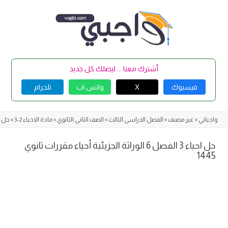
Skip
to
content
أشترك معنا ... ليصلك كل جديد
فيسبوك
X
واتس اب
تلجرام
واجباتي
»
غير مصنف
»
الفصل الدراسي الثالث
»
الصف الثاني الثانوي
»
مادة الاحياء 2-3
»
حل فص
حل احياء 3 الفصل 6 الوراثة الجزيئية أحياء مقررات ثانوي
1445