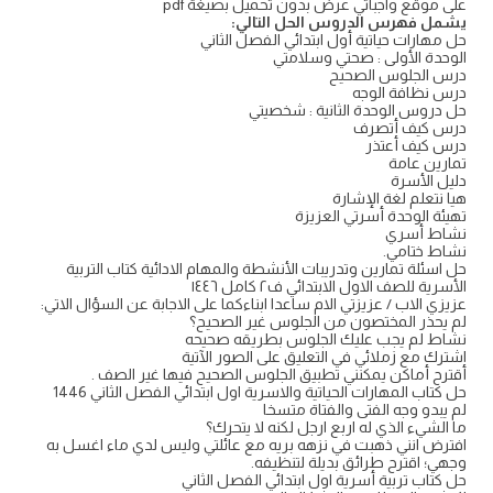
على موقع واجباتي عرض بدون تحميل بصيغة pdf
يشمل فهرس الدروس الحل التالي:
حل مهارات حياتية أول ابتدائي الفصل الثاني
الوحدة الأولى : صحتي وسلامتي
درس الجلوس الصحيح
درس نظافة الوجه
حل دروس الوحدة الثانية : شخصيتي
درس كيف أتصرف
درس كيف أعتذر
تمارين عامة
دليل الأسرة
هيا نتعلم لغة الإشارة
تهيئة الوحدة أسرتي العزيزة
نشاط أسري
نشاط ختامي.
حل اسئلة تمارين وتدريبات الأنشطة والمهام الادائية كتاب التربية
الأسرية للصف الاول الابتدائي ف٢ كامل ١٤٤٦
عزيزي الاب / عزيزتي الام ساعدا ابناءكما على الاجابة عن السؤال الاتي:
لم يحذر المختصون من الجلوس غير الصحيح؟
نشاط لم يجب عليك الجلوس بطريقه صحيحه
اشترك مع زملائي في التعليق على الصور الآتية
أقترح أماكن يمكنني تطبيق الجلوس الصحيح فيها غير الصف .
حل كتاب المهارات الحياتية والاسرية اول ابتدائي الفصل الثاني 1446
لم يبدو وجه الفتى والفتاة متسخا
ما الشيء الذي له اربع ارجل لكنه لا يتحرك؟
افترض انني ذهبت في نزهه بريه مع عائلتي وليس لدي ماء اغسل به
وجهي؛ اقترح طرائق بديلة لتنظيفه.
حل كتاب تربية أسرية اول ابتدائي الفصل الثاني