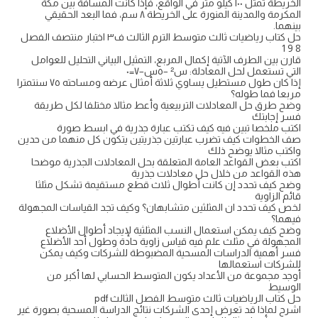
الخريطة تمثل ١٠٠ كيلو متر في الواقع، فإذا كانت المسافة بين مكة
المكرمة والمدينة المنورة على الخريطة ٨ سم، فما البعد الحقيقي
بينهما.
حل كتاب رياضيات ثالث متوسط الترم الثالث ف٣ اختبار منتصف الفصل
8 9 1
قارن بين الطرف الآتية إكمال المربع، التمثيل البياني التحليل للعوامل
التي تستعمل لحل المعادلة: س² –٥س–٧=٠
إذا كان طول مستطيل يساوي ثلاثة أمثال عرضه ومساحته ٧٥ سنتمترا
مربعا فما طوله؟
وضح طرق حل المعادلات التربيعية وأعط مثالا مختلفا لكل طريقة
فسر إجابتك
اكتب ملخصا تبين فيه كيف تكتب عبارة جذرية في ابسط صورة
صف الخطوات كيف تضرب عبارتين جذريتين يتكون كل منهما من حدين
واكتب مثالا يوضح ذلك
اكتب بعض القواعد العامة المتعلقة بحل المعادلات الجذرية موضحا
هذه القواعد من خلال حل معادلات جذرية
وضح كيف تحدد إن كانت أطوال ثلاث قطع مستقيمة تشكل مثلثا
قائم الزاوية
لخص كيف تحدد ان المثلثين متشابهان؟ وكيف تجد القياسات المجهولة
فيهما؟
وضح كيف يمكن استعمال النسب المثلثية لإيجاد أطوال الأضلاع
المجهولة في مثلث علم فيه قياس زاوية حادة وطول أحد الأضلاع
فسر أهمية الدراسات المسحية المضبوطة للشركات وكيف يمكن
للشركات استعمالها
أوجد مجموعة من الأعداد يكون المتوسط الحسابي لها أكبر من
الوسيط
حل كتاب الرياضيات ثالث متوسط الفصل الثالث pdf
اشرح لماذا قد تعرض إحدى الشركات نتائج الدراسة المسحية بصورة غير