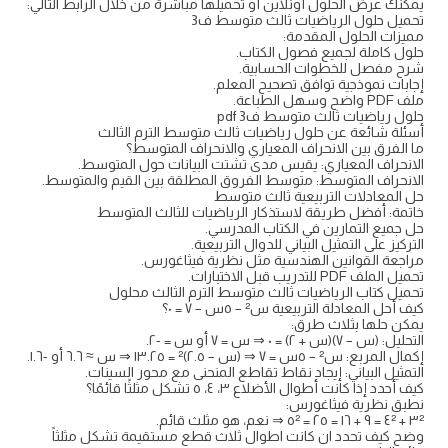
يمكنك عرض الحلول أونلاين أو تحميلها مباشرةً من خلال الرابط التالي:
تحميل حلول الرياضيات ثالث متوسط ف3
مميزات الحلول المقدمة:
حلول كاملة لجميع فصول الكتاب.
شرح مفصل للخطوات الحسابية.
إجابات نموذجية توافق تصحيح المعلم.
ملف PDF واضح وسهل الطباعة.
حلول رياضيات ثالث متوسط ف3 pdf
أسئلة شائعة عن حلول رياضيات ثالث متوسط الترم الثالث
ما الفرق بين الانحراف المعياري والانحراف المتوسط؟
الانحراف المعياري: يقيس مدى تشتت البيانات حول المتوسط.
الانحراف المتوسط: متوسط الفروق المطلقة بين القيم والمتوسط.
حل المعادلات التربيعية ثالث متوسط
خاتمة: أفضل طريقة لاستذكار الرياضيات للثالث المتوسط
حل جميع التمارين في الكتاب المدرسي.
التركيز على التمثيل البياني للدوال التربيعية.
مراجعة القوانين الهندسية مثل نظرية فيثاغورس.
تحميل الملف PDF للتدريب قبل الاختبارات.
تحميل كتاب الرياضيات ثالث متوسط الترم الثالث محلول
كيف أحل المعادلة التربيعية س² – ٥س – ٧ = ٠؟
يمكن حلها بثلاث طرق:
التحليل: (س – ٧)(س + ٢) = ٠ ⇒ س = ٧ أو س = -٢.
إكمال المربع: س² – ٥س = ٧ ⇒ (س – ٢.٥)² = ١٣.٢٥ ⇒ س ≈ ٦.٦ أو -١.٦.
التمثيل البياني: إيجاد نقاط تقاطع المنحنى مع محور السينات.
كيف أحدد إذا كانت أطوال الأضلاع ٣، ٤، ٥ تشكل مثلثًا قائمًا؟
نطبق نظرية فيثاغورس:
٣² + ٤² = ٩ + ١٦ = ٢٥ = ٥² ⇒ نعم، هو مثلث قائم.
وضح كيف تحدد ان كانت اطوال ثلاث قطع مستقيمة تشكل مثلثاً