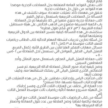
قائم الزاوية
اكتب بعض القواعد العامة المتعلقة بحل المعادلات الجذرية موضحا
هذه القواعد من خلال حل معادلات جذرية
تحقق من فهمك تأكد تمثيلات متعددة: سوف تكتشف في هذه
المسألة حل المعادلات التربيعية باستعمال جداول القيم
اكتب معادلة جذرية تحتوي متغيرا في كلا طرفيها ثم حل المعادلة
باب الكعبة المشرفة مصنوع من الذهب الخالص على هيئة مستطيل
أبعاده التقريبية ٣,٢م، ١,٧م، فكم طول قطره؟
ستكتشف في هذه المسألة كيفية تفسير العلاقة بين الدوال التربيعية
وتمثيلاتها البيانية.
حل اسئلة تمارين تدريبات انشطة المهام الادائية كتاب الطالب رياضيات
للصف الثالث متوسط ف٣ كامل ١٤٤٦
مسائل مهارات التفكير العليا قارن بين الطرق الآتية: إكمال المربع،
التمثيل البياني، التحليلي للعوامل التي تستعمل لحل المعادلة س٢ -٥س
– ٧ =
اكتب معادلة التمثيل البياني المجاور باستعمال محور التماثل وأحد
المقطعين السينين
وضح كيفية ايجاد محور التماثل لمعادلة الدالة التربيعية، ثم فسر
الخصائص الأخرى للتمثيل البياني التي يمكنك اشتقاقها منه، وكيف
توصلت إليها.
اكتب احداثيات الراس وإحداثيات نقطتين على كل من هذه التمثيلات التي
لها الإحداثيات السينية نفسها، ماذا تستنتج؟
حدد العبارة التي تختلف عن العبارات الثلاث الأخرى، وفسر إجابتك.
حل التهيئه مشروع مهمة أدائية رياضيات ثالث متوسط الفصل الثالث
كتبي
أسئلة من كتاب الرياضيات ثالث متوسط الفصل الثالث مع الحل
مراجعة تراكمية لفظياً: وضح العلاقة بين عدد حلول المعادلة وأصفار
الدالة المرتبطة بها؟