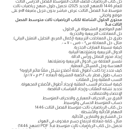
حل كتاب الرياضيات للصف الثالث المتوسط الفصل الدراسي الثالث
للعام 1446 (المنهج الجديد 2025)، تحميل حلول منهج رياضيات ثالث
متوسط ف3 الفصل الثالث عرض مباشر بدون تنزيل بصيغة pdf على
موقع واجباتي
محتوى الحلول الشاملة لكتاب الرياضيات ثالث متوسط الفصل
الثالث ف3
أهم المواضيع المشمولة في الحلول:
حل المعادلات التربيعية والجذرية
طرق حل المعادلات التربيعية (إكمال المربع، التحليل، التمثيل البياني).
مثال: حل المعادلة س² – ٥س – ٧ = ٠.
كيفية تبسيط العبارات الجذرية.
الدوال التربيعية وتمثيلاتها البيانية
إيجاد محور التماثل ورأس الدالة.
تفسير العلاقة بين الدوال التربيعية وتمثيلاتها.
الهندسة وحل المسائل العملية
كيف تحدد إذا كانت أطوال ثلاثة أضلاع تشكل مثلثًا قائم الزاوية؟
حساب طول قطر باب الكعبة المشرفة (أبعاده ٣.٢ م × ١.٧ م).
النسب المثلثية وحل المثلثات
كيفية استخدام النسب المثلثية لإيجاد أطوال الأضلاع المجهولة.
تحديد تشابه المثلثات وإيجاد القياسات الناقصة.
الإحصاء والاحتمالات
الفرق بين الانحراف المعياري والانحراف المتوسط.
حساب المتوسط الحسابي والوسيط.
حل كتاب الرياضيات ثالث متوسط الفصل الثالث 1446
المهام الأدائية والأنشطة
حل المشاريع والتمارين الأدائية.
مثال: كتابة معادلة لارتفاع جسم مقذوف في الهواء.
تحميل حل كتاب الرياضيات ثالث متوسط ف3 PDF (منهج 1446)