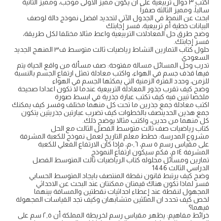
اكتب ٣ دوال تربيعية على ان يكون مميز الاولى موجب، ومميز الثانية
سالباً، ومميز الثالثة صفراً
ابحث عن النمط في الجدول الآتي لتحديد افضل نموذج دالة لوصف
البيانات خطية أم تربيعية، فسر إجابتك
وضح طرق حل المعادلات التربيعية واعط مثالا مختلفا لكل طريقة،
فسر إجابتك.
حلول كتاب التمارين النشاط رياضيات ثالث متوسط ف٣ المنهج الجديد
السعودي
تدرب وحل المسائل مسالة مفتوحة: صف مسألة من واقع الحياة يتم
فيها قذف جسم في الهواء، واكتب معادلة تمثل ارتفاع الجسم بالنسبة
للزمن، وحدد الفترة الزمنية التي يمكثها الجسم في الهواء
وضح كيف تقرب جذور المعادلة التربيعية عندما لا تكون اعدادا صحيحة
ملخصا تبين فيه كيف تكتب عبارة جذرية في ابسط صورة
اكتب معادلة جمع جذرين ما تحت كل منهما مختلف وفسر كيف يمكنك
جمع هذين الحدينصف بالخطوات كيف تضرب عبارتين جذريتين يتكون
كل منهما من حدين، واكتب مثالا يوضح ذلك.
كتاب رياضيات صف ثالث متوسط الفصل الثالث مع الحل
مشروع المدرسة: خطط معلم التاريخ لعمل نموذج للكعبة المشرفة
على مقياس رسم ٥ سم، ٠,٦م، فإذا كان الارتفاع الفعلي للكعبة
المشرفة ١٤ م، فكم سيكون ارتفاع النموذج
تمارين ومسائل محلوله كتاب الرياضيات ثالث المتوسط الفصل
الدراسي الثالث 1446
وضح كيف يرتبط قانون نقطة المنتصف بايجاد المتوسط الحسابي
فسر لماذا تكون هناك قيمتان ممكنتان عند البحث عن الاحداثي
المجهول لنقطة عند إعطاء احداثيات نقطتين والمسافة بينهما
لخص كيف تحدد ان المثلثين متشابهان وكيف تجد القياسات المجهولة
فيهما؟
خرائط مفاهيم: يظهر مقياس رسم لخريطة المملكة أن ٢,٥ سم على