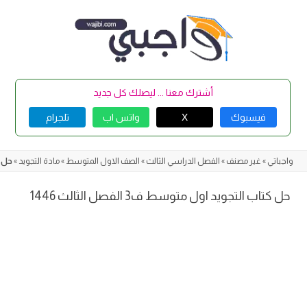
Skip
to
content
أشترك معنا ... ليصلك كل جديد
فيسبوك
X
واتس اب
تلجرام
واجباتي
»
غير مصنف
»
الفصل الدراسي الثالث
»
الصف الاول المتوسط
»
مادة التجويد
»
حل كتا
حل كتاب التجويد اول متوسط ف3 الفصل الثالث 1446