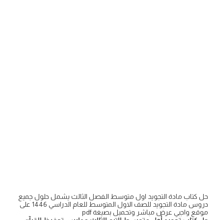
حل كتاب مادة التجويد اول متوسط الفصل الثالث يشمل حلول جميع
دروس مادة التجويد للصف الاول المتوسط للعام الدراسي 1446 على
موقع واجبي عرض مباشر وتحميل بصيغة pdf