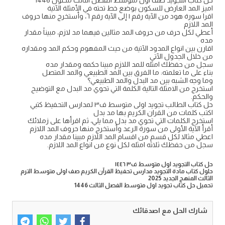
حل كتاب التجويد صف اول متوسط الفصل الثالث محلول 1446
اميز المد العارض للسكون بوضع خط تحته في الأمثلة الآتية
اقرا سورة هود من الآية رقم ١ إلى الآية رقم ٦، وأستخرج منها حروف
المد اللازم
أعطي لكل حرف من حروف المد مثالين فيهما مد لازم، مبيناً مقدار
مده
اقارن بين انواع المدود الآتية من حيث المفهوم وحكم المد ومقداره
من خلال الجدول الآتي
سجل من حفظك امثله للمد اللازم مبينا حكمه ومقدار مده
بناء على ما تعلمته: ما الفرق بين المد الطبيعي والمد المتصل
وما وجه الشبه بين مد البدل والمد الطبيعي؟
استخرج من الامثلة التالية الكلمة التي تحوي مد البدل مع التوضيح
والحكم.
حل كتاب الطالب تجويد اولى متوسط ف٣ لمدارس التحفيظ كتبي
اكتب كلمات من القران الكريم بها مد بدل
استخرج الكلمات التي تحوي مد بدل مما يلي، ثم اقرأها على زملائك
أقرأ الآية الأولى من سورة الرعد وأستخرج منها حروف المد اللازم
اعطي مثالا لكل قسم من اقسام المد اللازم مبينا مقدار مده
سجل من حفظك ثلاثه امثله لكل نوع من انواع المد اللازم.
حل كتاب التجويد اول متوسط ف٣ ١٤٤٦
حلول كتاب مادة التجويد مدارس تحفيظ القرآن الكريم صف اولى متوسط الترم
الثالث المنهج الجديد 2025
تحميل حل كتاب تجويد اول متوسط الفصل الثالث 1446
شارك الحل مع اصدقائك