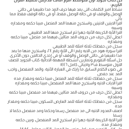
حل كتاب تجويد أول متوسط الترم الثالث مدارس تحفيظ القرآن
الكريم:
نشاط اميز الكلمات التي يمد فيها حرف المد مدا طبيعيا في حالتي
الوصل والوقف او في حالة الوصل فقط، أو في حالة الوقف فقط مما
يأتي
اقرا الايتين الاتيتين واستخرج منهما المد المتصل مبينا حكمه ومقداره
وسببه
اقرا الآية الكريمة الآتية جهرا ثم استخرج منها المد الطبيعي
اعطي لكل حرف من حروف المد مثالين فيهما مد متصل، مبينا حكمه
ومقداره
سجل من حفظك ثلاثة امثلة للمد الطبيعي
اقرا سورة هود من الايه رقم ١ الى الآية رقم ٢٤، واستخرج منها ما يمد
مدا طبيعيا في حالتي الوصل والوقف أو في إحدى الحالتين دون الأخرى.
حل اسئلة التقويم وتمارين أنشطة المهمة الادائية كتاب التجويد للصف
الاول متوسط ف٣ واجباتي كامل ١٤٤٦
في ضوء الكلام السابق ما رايك في العبارة الآتية: والمد المنفصل واجب
المد عند حفص
سجل من حفظك ثلاثة امثلة للمد المتصل مبينا حكمه ومقدار مده
اقرا الايات الاتيه واستخرج منها المد المنفصل مبينا حكمه ومقداره
وسببه
اعطي لكل حرف من حروف المد مثالين فيهما مد منفصل مبينا حكمه
ومقداره
سجل من حفظك ثلاثة امثلة للمد العارض للسكون مبينا حكمه ومقدار
مده
اصنف المدود الاتيه الى مد منفصل رسما وحكما ومد منفصل حكما لا
رسما
اقرا الاية الكريمة الاتية جهرا ثم استخرج المد المنفصل، وبين حكمه
ومقدار مده.