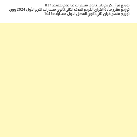
توزيع قرآن كريم ثاني ثانوي مسارات ف١ عام تحفيظ ١٤٤٦
توزيع مقرر مادة القران الكريم الصف الثاني ثانوي مسارات الترم الأول 2024 وورد
توزيع منهج قران ثاني ثانوي الفصل الاول مسارات 1446