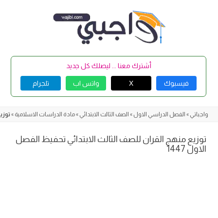
Skip
to
content
أشترك معنا ... ليصلك كل جديد
فيسبوك
X
واتس اب
تلجرام
واجباتي
»
الفصل الدراسي الاول
»
الصف الثالث الابتدائي
»
مادة الدراسات الاسلامية
»
توزيع
توزيع منهج القران للصف الثالث الابتدائي تحفيظ الفصل
الاول 1447