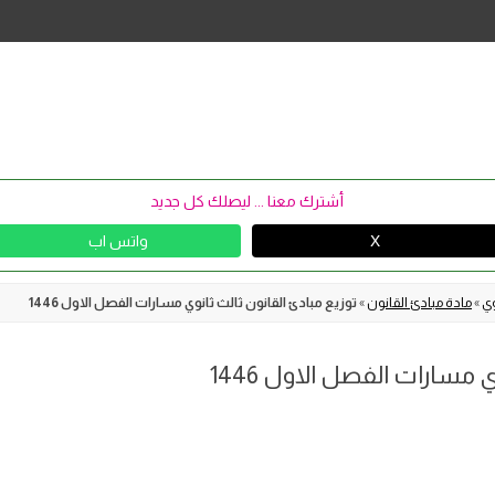
Skip
to
content
أشترك معنا ... ليصلك كل جديد
X
واتس اب
وي
»
مادة مبادئ القانون
»
توزيع مبادئ القانون ثالث ثانوي مسارات الفصل الاول 1446
 مسارات الفصل الاول 1446