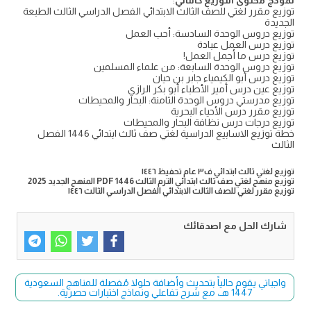
نموذج محتوى التوزيع كالتالي
:
توزيع مقرر لغتي للصف الثالث الابتدائي الفصل الدراسي الثالث الطبعة
الجديدة
توزيع دروس الوحدة السادسة: أحب العمل
توزيع درس العمل عبادة
توزيع درس ما أجمل العمل!
توزيع دروس الوحدة السابعة: من علماء المسلمين
توزيع درس أبو الكيمياء جابر بن حيان
توزيع عين درس أمير الأطباء أبو بكر الرازي
توزيع مدرستي دروس الوحدة الثامنة: البحار والمحيطات
توزيع مقرر درس الأحياء البحرية
توزيع درجات درس نظافة البحار والمحيطات
خطة توزيع الاسابيع الدراسية لغتي صف ثالث ابتدائي 1446 الفصل
الثالث
توزيع لغتي ثالث ابتدائي ف٣ عام تحفيظ ١٤٤٦
توزيع منهج لغتي صف ثالث ابتدائي الترم الثالث PDF 1446 المنهج الجديد 2025
توزيع مقرر لغتي للصف الثالث الابتدائي الفصل الدراسي الثالث ١٤٤٦
شارك الحل مع اصدقائك
واجباتي يقوم حالياً بتحديث وأضافة حلولا مُفصلة للمناهج السعودية
1447 هـ، مع شرح تفاعلي ونماذج اختبارات حصرية.