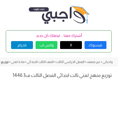
Skip
to
content
أشترك معنا ... ليصلك كل جديد
فيسبوك
X
واتس اب
تلجرام
واجباتي
»
غير مصنف
»
الفصل الدراسي الثالث
»
الصف الثالث الابتدائي
»
مادة لغتي
»
توزيع من
توزيع منهج لغتي ثالث ابتدائي الفصل الثالث ف3 1446