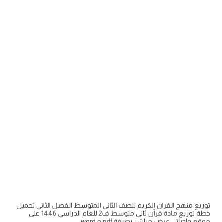
توزيع منهج القران الكريم للصف الثاني المتوسط الفصل الثاني تحميل
خطة توزيع مادة قرآن ثاني متوسط ف2 للعام الدراسي 1446 على
موقع واجباتي عرض مباشر بصيغة pdf و word