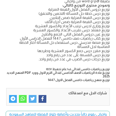
بصيغة pdf أو word من واجباتي
ونموذج محتوى التوزيع كالتالي:
توزيع دروس الفصل الأول القيمة المنزلية
توزيع درس خطة حل المسألة (التخمين والتحقق)
توزيع درس القيمة المنزلية ضمن البلايين
توزيع درس القيمة المنزلية ضمن أجزاء الألف
توزيع وزاري لدرس ترتيب الأعداد والكسور العشرية
توزيع معتمد درس تقريب الأعداد والكسور العشرية
توزيع عين دروس الفصل الثاني: الجمع والطرح
توزيع كتاب رياضيات صف خامس 1447 الفصل الدراسي الأول
توزيع منصة مدرستي درس استقصاء حل المسألة أختار الخطة
المناسبة لحل المسألة
توزيع مقرر درس جمع الكسور العشرية وطرحها
توزيع درس القسمة على عدد من رقم واحد
توزيع درجات درس الضرب في عدد من رقم واحد.
توزيع رياضيات خامس ابتدائي ف١ عام تحفيظ ١٤٤٧
توزيع مادة الرياضيات الصف الخامس ابتدائي الترم الاول وورد PDF المنهج الجديد
2025
توزيع منهج رياضيات خامس الفصل الاول 1447
شارك الحل مع اصدقائك
واجباتي يقوم حالياً بتحديث وأضافة حلولا مُفصلة للمناهج السعودية