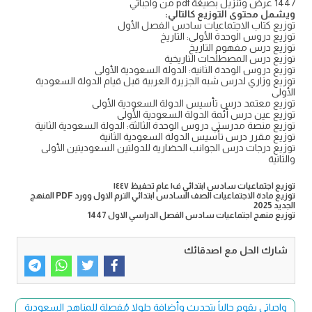
1447 عرض وتنزيل بصيغة pdf من واجباتي
ويشمل محتوى التوزيع كالتالي:
توزيع كتاب الاجتماعيات سادس الفصل الأول
توزيع دروس الوحدة الأولى: التاريخ
توزيع درس مفهوم التاريخ
توزيع درس المصطلحات التاريخية
توزيع دروس الوحدة الثانية: الدولة السعودية الأولى
توزيع وزاري لدرس شبه الجزيرة العربية قبل قيام الدولة السعودية
الأولى
توزيع معتمد درس تأسيس الدولة السعودية الأولى
توزيع عين درس أئمة الدولة السعودية الأولى
توزيع منصة مدرستي دروس الوحدة الثالثة: الدولة السعودية الثانية
توزيع مقرر درس تأسيس الدولة السعودية الثانية
توزيع درجات درس الجوانب الحضارية للدولتين السعوديتين الأولى
والثانية
توزيع اجتماعيات سادس ابتدائي ف١ عام تحفيظ ١٤٤٧
توزيع مادة الاجتماعيات الصف السادس ابتدائي الترم الاول وورد PDF المنهج
الجديد 2025
توزيع منهج اجتماعيات سادس الفصل الدراسي الاول 1447
شارك الحل مع اصدقائك
واجباتي يقوم حالياً بتحديث وأضافة حلولا مُفصلة للمناهج السعودية