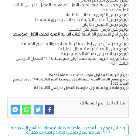
مقرر محتوى التوزيع كالتالي
:
توزيع مقرر تربية فنية للصف الاول المتوسط الفصل الدراسي الثالث
الطبعة الجديدة
توزيع درس التلوين بالبطانات الطينية
توزيع درس أساليب الزخرفة بالبطانات وطرق تجفيفها
توزيع درس التلبيس بالآيتان
توزيع عين درس الحفر على الخشب
توزيع ايام الاسابيع الدراسية
كتاب التربية الفنية الصف الأول متوسط
ف3
توزيع مدرستي درس إطار مبتكر بالوصلات والتعاشيق الخشبية
توزيع مقرر الوحدة الرابعة: مجال الطباعة
توزيع درجات درس صباغة العقد والربط
خطة توزيع التربية الفنية صف أولى متوسط 1446 الفصل الدراسي
الثالث PDF
توزيع التربيه الفنيه اول متوسط ف٣ ١٤٤٦ عام تحفيظ
توزيع منهج التربية الفنية الصف الأول متوسط الترم الثالث 1446 وورد المنهج
الجديد 2025
توزيع مادة تربية فنية اول متوسط الفصل الدراسي الثالث ١٤٤٦
شارك الحل مع اصدقائك
واجباتي يقوم حالياً بتحديث وأضافة حلولا مُفصلة للمناهج السعودية
1447 هـ، مع شرح تفاعلي ونماذج اختبارات حصرية.