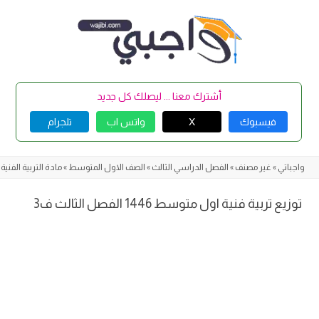
Skip
to
content
أشترك معنا ... ليصلك كل جديد
فيسبوك
X
واتس اب
تلجرام
واجباتي
»
غير مصنف
»
الفصل الدراسي الثالث
»
الصف الاول المتوسط
»
مادة التربية الفنية
»
توزيع تربية فنية اول متوسط 1446 الفصل الثالث ف3