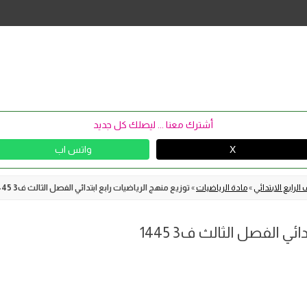
Skip
to
content
أشترك معنا ... ليصلك كل جديد
X
واتس اب
الرابع الابتدائي
»
مادة الرياضيات
»
توزيع منهج الرياضيات رابع ابتدائي الفصل الثالث ف3 1445
ي الفصل الثالث ف3 1445