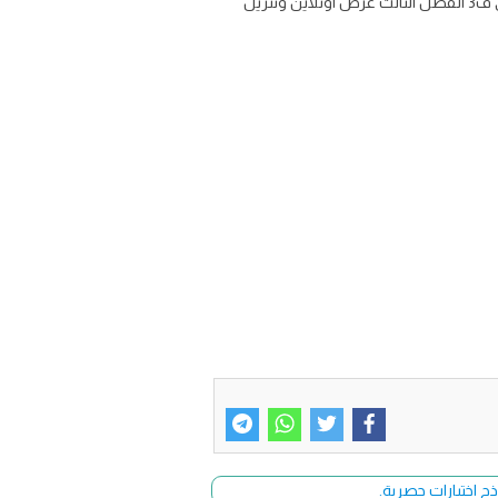
توزيع مادة رياضيات للصف الرابع الابتدائي الفصل الدراسي الثالث للعام 1446 تحميل توزيع دروس منهج الرياضيات رابع ابتدائي ف3 الفصل الثالث عرض اونلاين وتنزيل