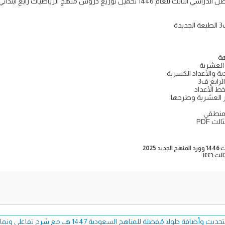
ة
ة
 العشرية
ة والأعداد الكسرية
رابع ف3
ط الأعداد
ر العشرية وطرحها
لمنطقي
202
١٤٤٦
فة حلولا مُفصلة للمناهج السعودية 1447 هـ، مع شرح تفاعلي ونماذج اختبارات حصرية.