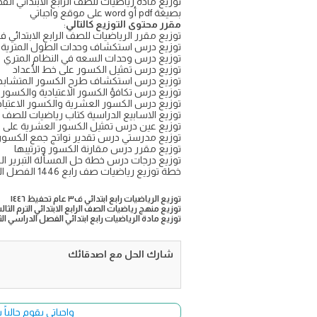
بصيغة pdf أو word على موقع واجباتي
مقرر محتوى التوزيع كالتالي
:
توزيع مقرر الرياضيات للصف الرابع الابتدائي ف3 الطبعة الجديد
توزيع درس استكشاف وحدات الطول المترية
توزيع درس وحدات السعه في النظام المتري
توزيع درس تمثيل الكسور على خط الأعداد
توزيع درس استكشاف طرح الكسور المتشابه
توزيع درس تكافؤ الكسور الاعتيادية والكسور
توزيع درس الكسور العشرية والكسور الاعتيادي
توزيع الاسابيع الدراسية كتاب رياضيات للصف ال
توزيع عين درس تمثيل الكسور العشرية على خ
توزيع مدرستي درس تقدير نواتج جمع الكسو
توزيع مقرر درس مقارنة الكسور وترتيبها
توزيع درجات درس خطة حل المسألة التبرير ا
خطة توزيع رياضيات صف رابع 1446 الفصل الثالث PDF
توزيع الرياضيات رابع ابتدائي ف٣ عام تحفيظ ١٤٤٦
توزيع منهج رياضيات الصف الرابع الابتدائي الترم الثالث 1446 وورد المنهج الجديد 5
توزيع مادة الرياضيات رابع ابتدائي الفصل الدراسي الثالث 
شارك الحل مع اصدقائك
واجباتي يقوم حالياً بتحديث وأضا