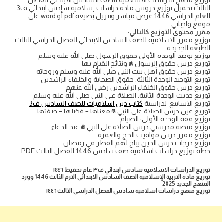
توزيع منهج الدراسات الاسلامية للصف السادس الابتدائي الفصل
الثالث تحميل توزيع دروس مادة دراسات إسلامية سادس ابتدائي ف3
للعام الدراسي 1446 عرض مباشر وتنزيل بصيغة pdf أو word على
موقع واجباتي
مقرر محتوى التوزيع كالتالي
:
توزيع مقرر الاسلامية للصف السادس الابتدائي الفصل الدراسي الثالث
الطبعة الجديدة
توزيع توحيد الوحدة الأولى حقوق الرسول صلى الله عليه وسلم
توزيع درس حقوق الرسول ﷺ ونتائج القيام بها
توزيع درس حقوق أهل بيت النبي صلى الله عليه وسلم وزوجاته
توزيع التوحيد الوحدة الثالثة: حقوق الصحابة والخلفاء الراشدين
توزيع درس حقوق الخلفاء الراشدين رضي الله عنهم
توزيع حديث الوحدة الثانية: الصلاة على النبي صلى الله عليه وسلم
توزيع الاسابيع الدراسية
كتاب دين اسلاميات للصف السادس ف3
توزيع عين درس الصلاة على النبي ﷺ معناها – فضلها – صفتها
توزيع فقه الوحدة الأولى: الصيام
توزيع منصة مدرستي درس الصلاة على النبي ﷺ عند الدعاء
توزيع مقرر درس مواقيت الحج والعمرة
توزيع درجات درس الذين يباح لهم الفطر في رمضان
خطة توزيع دراسات اسلامية صف سادس 1446 الفصل الثالث PDF
توزيع الدراسات الاسلاميه سادس ابتدائي ف٣ عام تحفيظ ١٤٤٦
توزيع مادة التربية الإسلامية الصف السادس الابتدائي الترم الثالث 1446 وورد
المنهج الجديد 2025
توزيع منهج دراسات اسلامية سادس الفصل الدراسي الثالث ١٤٤٦