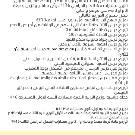
المسارات الفصل الثالث تحميل توزيع منهج تربية صحية وبدنية اول
ثانوي مسارات ف3 للعام الدراسي 1446 عرض مباشر وتنزيل بصيغة
pdf او word على موقع واجباتي
مقرر محتوى التوزيع كالتالي
:
توزيع منهج التربية البدنية اول ثانوي مسارات ف3 ١٤٤٦
توزيع درس الأنشطة البدنية التي تسهم في الوقاية من أمراض العصر
توزيع درس خطة دفاع المنطقة (0.6)
توزيع درس الخطة الهجومية (303)
توزيع درس مواد قانونية تحكم اللعبة
توزيع درس أهمية السرعة للأداء الرياضي
توزيع الاسابيع الدراسية
كتاب تربية صحية وبدنية مسارات السنة الأولى
ثانوي
توزيع درس النتائج السلبية المترتبة عن التدخين والخمول البدني
توزيع درس أهمية السوائل للمجهود البدني
توزيع عين درس الارسال المرتفع من الأسفل بوجه المضرب
توزيع مدرستي درس قياس اللياقة القلبية التنفسية
توزيع مقرر درس مضار المنشطات الطبيعية والصناعية أثناء ممارسة
الرياضة
توزيع درجات درس قياس مستوى النشاط البدني اليومي بالطرائق
الميسرة
خطة دراسية توزيع التربية البدنية مسارات السنة الاولى المشتركة 1446
توزيع التربيه البدنيه اول ثانوي مسارات ف٣ ١٤٤٦
توزيع منهج التربية الصحية والبدنية ٢ الصف الأول ثانوي الترم الثالث مسارات pdf
وورد المنهج الجديد 2025
توزيع مادة تربية صحية وبدنية اول ثانوي مسارات الفصل الدراسي الثالث 1446