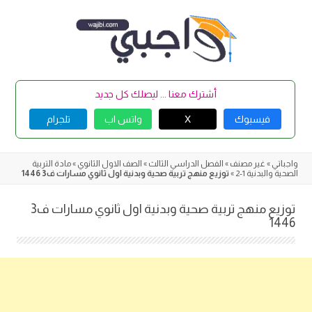
Skip
to
content
أشترك معنا ... ليصلك كل جديد
فيسبوك
X
واتس اب
تلجرام
واجباتي
»
غير مصنف
»
الفصل الدراسي الثالث
»
الصف الاول الثانوي
»
مادة التربية
الصحية والبدنية 1-2
»
توزيع منهج تربية صحية وبدنية اول ثانوي مسارات ف3 1446
توزيع منهج تربية صحية وبدنية اول ثانوي مسارات ف3
1446