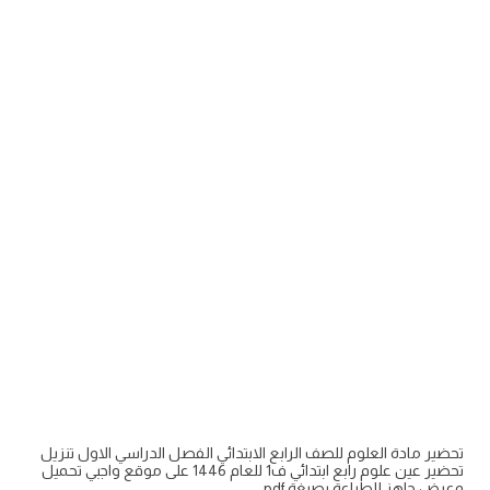
تحضير مادة العلوم للصف الرابع الابتدائي الفصل الدراسي الاول تنزيل
تحضير عين علوم رابع ابتدائي ف1 للعام 1446 على موقع واجبي تحميل
وعرض جاهز للطباعة بصيغة pdf