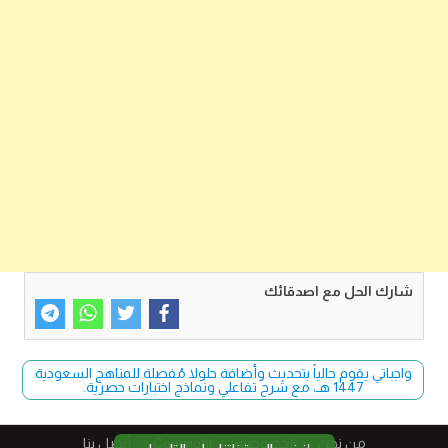
شارك الحل مع اصدقائك
واجباتي يقوم حالياً بتحديث وأضافة حلولا مُفصلة للمناهج السعودية
1447 هـ، مع شرح تفاعلي ونماذج اختبارات حصرية.
من نحن
الخصوصية
Copyright​
أتصل بنا