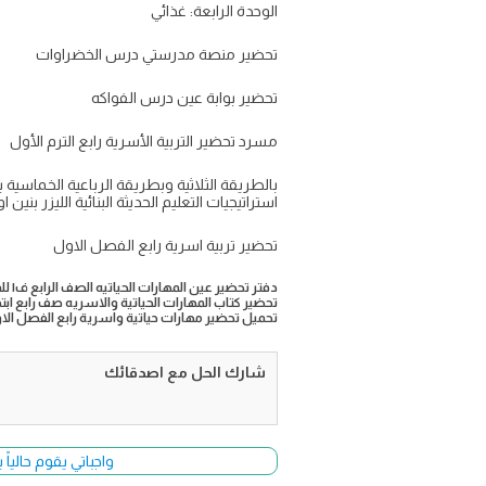
الوحدة الرابعة: غذائي
تحضير منصة مدرستي درس الخضراوات
تحضير بوابة عين درس الفواكه
مسرد تحضير التربية الأسرية رابع الترم الأول
بالطريقة الثلاثية وبطريقة الرباعية الخماس
استراتيجيات التعليم الحديثة البنائية الليزر بن
تحضير تربية اسرية رابع الفصل الاول
دفتر تحضير عين المهارات الحياتيه الصف الرابع ف١ للمرحلة الابتدائية ١٤٤٦
تحضير كتاب المهارات الحياتية والاسريه صف رابع ابتدائي الفصل 
تحميل تحضير مهارات حياتية واسرية رابع الفصل الاول 6
شارك الحل مع اصدقائك
واجباتي يقوم حالياً بتحديث وأضا