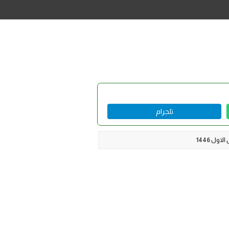
تلجرام
ول 1446